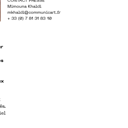
CONTACT PRESSE
Mimouna Khaldi
mkhaldi@communicart.fr
+ 33 (0) 7 81 31 83 10
ur
es
ux
t
és.
iel