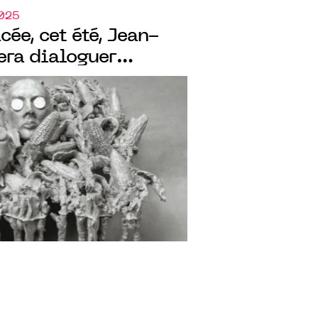
2025
ée, cet été, Jean-
era dialoguer
éments, explorant la
nnant forme à