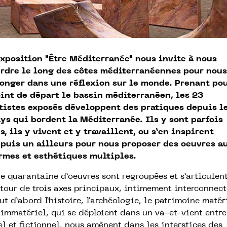
exposition "Être Méditerranée" nous invite à nous
rdre le long des côtes méditerranéennes pour nous
onger dans une réflexion sur le monde. Prenant po
int de départ le bassin méditerranéen, les 23
tistes exposés développent des pratiques depuis l
ys qui bordent la Méditerranée. Ils y sont parfois
s, ils y vivent et y travaillent, ou s’en inspirent
puis un ailleurs pour nous proposer des oeuvres a
rmes et esthétiques multiples.
e quarantaine d’oeuvres sont regroupées et s’articulen
tour de trois axes principaux, intimement interconnect
ut d’abord l’histoire, l'archéologie, le patrimoine matér
 immatériel, qui se déploient dans un va-et-vient entre
el et fictionnel, nous amènent dans les interstices des