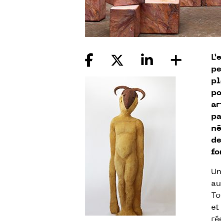
L’
pe
pl
po
ar
pa
né
de
fo
Un
au
To
et
ré