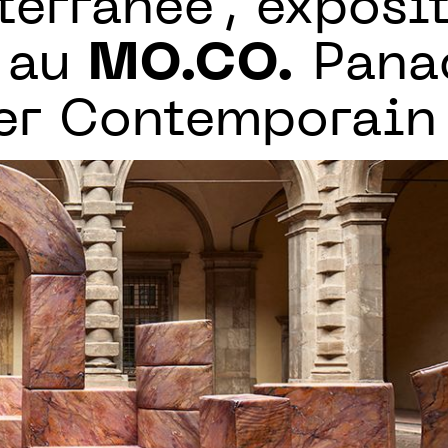
terranée", exposi
e au
MO.CO.
Pana
er Contemporain