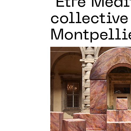
"Être Médi
collectiv
Montpelli