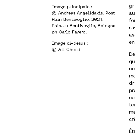
gr
Image principale :
au
© Andreas Angelidakis, Post
Ruin Bentivoglio, 2021,
fo
Palazzo Bentivoglio, Bologna
sa
ph Carlo Favero.
as
en
Image ci-desus :
© Ali Cherri
De
qu
ur
mo
dr
pr
co
te
ma
cr
Êt