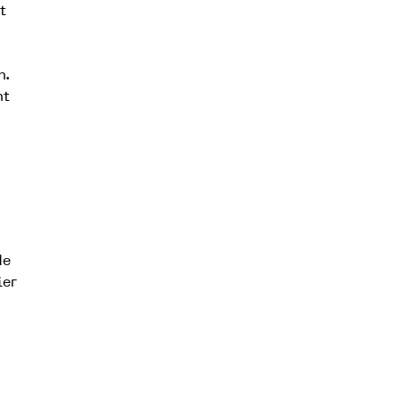
t
n.
nt
de
ier