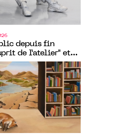
026
blic depuis fin
prit de l’atelier" et
ux-arts de
s deux expositions
O.CO.