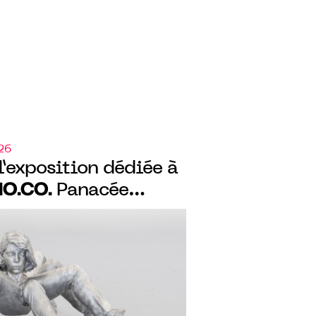
26
l’exposition dédiée à
O.CO.
Panacée
position collection «
» sur la monstruosité