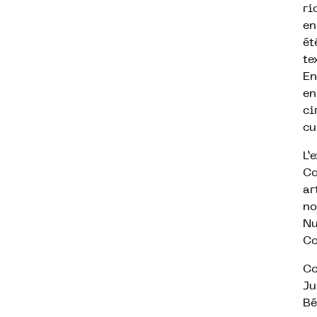
ri
en
ét
te
En
en
ci
cu
L’
Co
ar
no
Nu
Co
Co
Ju
Bé