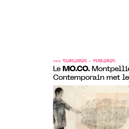
>>> 13.06.2026 - 11.10.2026
MO.CO.
Le
Montpelli
Contemporain met le
l’honneur, avec la m
Kiki Smith et avec l'
collective "À fleur de