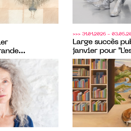
>>> 31.01.2026 - 03.05.2
Large succès pu
er
janvier pour "L'es
rande
"L’école des bea
hique de Kiki
Montpellier", le
s de carrière
M
portées par le