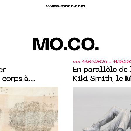
www.moco.com
MO.CO.
>>> 13.06.2026 - 11.10.20
En parallèle de 
er
M
 corps à
Kiki Smith, le
onographie de
présente une ex
exposition
A fleur de peau 
 peau"