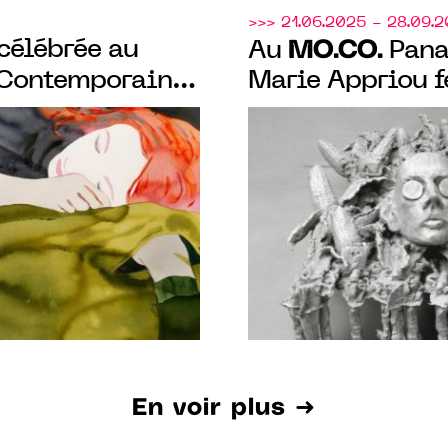
>>> 21.06.2025 - 28.09.
célébrée au
MO.CO.
Au
Panac
 Contemporain
Marie Appriou f
 de 130 œuvres.
sculptures et él
matérialité, do
l’informe.
En voir plus ➜