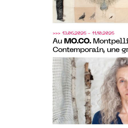
>>> 13.06.2026 - 11.10.2026
MO.CO.
Au
Montpelli
Contemporain, une g
exposition monograp
Smith pour ses 40 an
artistique