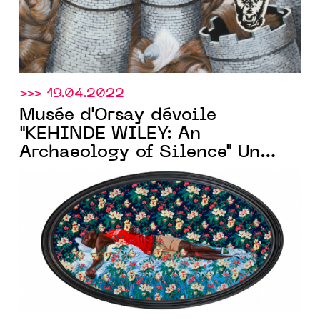
>>> 19.04.2022
Musée d'Orsay dévoile
"KEHINDE WILEY: An
Archaeology of Silence" Un
événement collatéral de la
59ème Exposition d’Art
Internationale – La Biennale
di Venezia