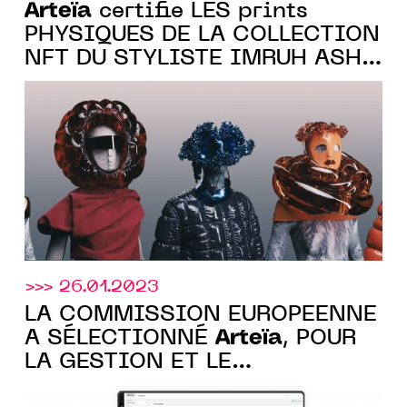
Arteïa
certifie LES prints
PHYSIQUES DE LA COLLECTION
NFT DU STYLISTE IMRUH ASHA
POUR LE STUDIO WEB3 THE
NEW FACE
>>> 26.01.2023
LA COMMISSION EUROPÉENNE
Arteïa
A SÉLECTIONNÉ
, POUR
LA GESTION ET LE
CATALOGAGE DE SA