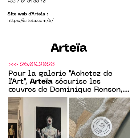
+33 7 81 31 83 10
Site web d'Arteia :
https://arteia.com/fr/
Arteïa
>>> 26.09.2023
Pour la galerie "Achetez de
Arteïa
l'Art",
sécurise les
œuvres de Dominique Renson,
avec son passeport numérique
inviolable ancré sur la
blockchain Tezos