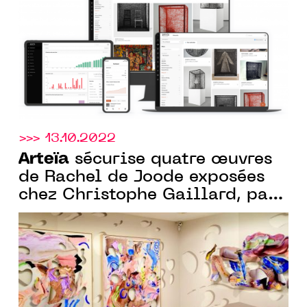
COLLECTION D’ART
>>> 13.10.2022
Arteïa
sécurise quatre œuvres
de Rachel de Joode exposées
chez Christophe Gaillard, par
un passeport numérique
inviolable ancré sur la
blockchain, connecté via une
puce NFC