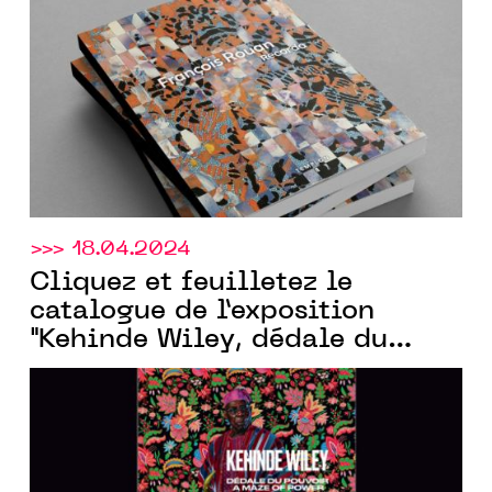
Templon
New York.
>>> 18.04.2024
Cliquez et feuilletez le
catalogue de l’exposition
"Kehinde Wiley, dédale du
pouvoir" créé pour la galerie
Templon
par Communic’Art