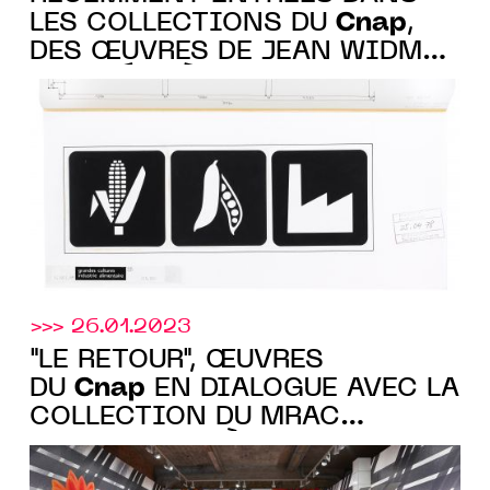
Cnap
LES COLLECTIONS DU
,
DES ŒUVRES DE JEAN WIDMER
EXPOSÉES À L’ESPACE DE L’ART
CONCRET À MOUANS-
SARTOUX du 14 janvier au 9
avril 2023
>>> 26.01.2023
"LE RETOUR", ŒUVRES
Cnap
DU
EN DIALOGUE AVEC LA
COLLECTION DU MRAC
OCCITANIE, DÈS LE 29 JANV.
2023 À SÉRIGNAN