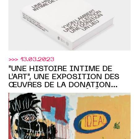
>>> 13.03.2023
"UNE HISTOIRE INTIME DE
L'ART", UNE EXPOSITION DES
ŒUVRES DE LA DONATION
D'YVON LAMBERT, GÉRÉE PAR
Cnap
LE
, À LA COLLECTION
LAMBERT AVIGNON DU 25
MARS AU 4 JUIN 2023