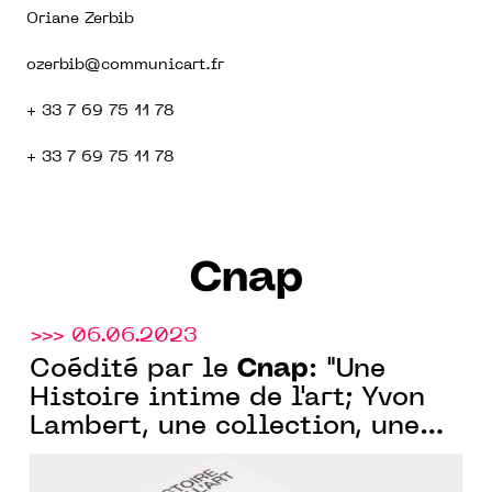
Oriane Zerbib
ozerbib@communicart.fr
+ 33 7 69 75 11 78
+ 33 7 69 75 11 78
Cnap
>>> 06.06.2023
Cnap
Coédité par le
: "Une
Histoire intime de l'art; Yvon
Lambert, une collection, une
donation, un lieu" le livre de la
donation d'Yvon Lambert