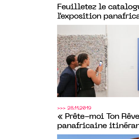
Feuilletez le catalog
l'exposition panafric
Prête-moi ton rêve ",
Abidjan
>>> 28.11.2019
« Prête-moi Ton Rêve 
panafricaine itinéra
6/12/19 au 28/01/20