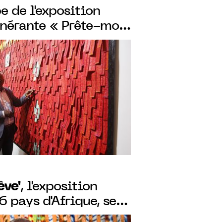
e de l'exposition
inérante « Prête-moi
êve"
, l'exposition
6 pays d'Afrique, sera
in à Casablanca