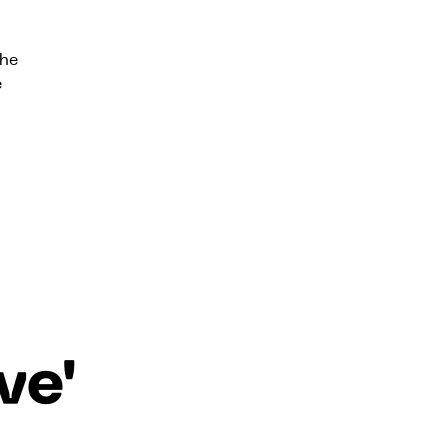
che
e
ve"