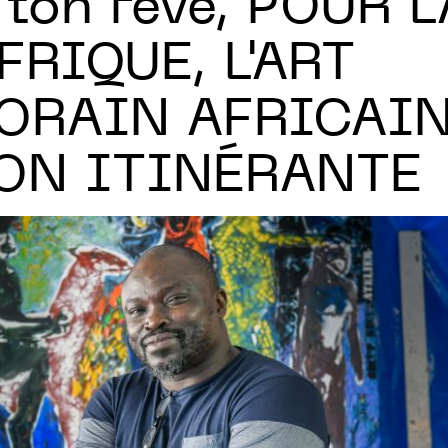
 ton rêve, POUR L
FRIQUE, L'ART
RAIN AFRICAIN
ON ITINÉRANTE