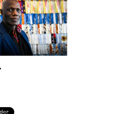
r
ider