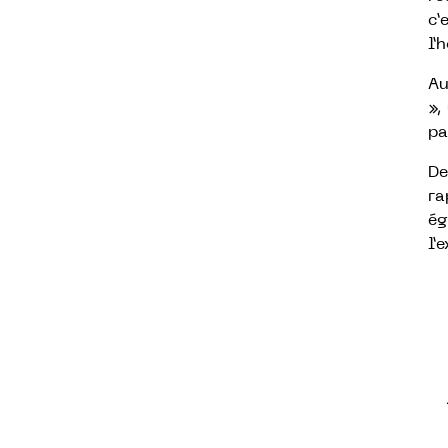
c’
l’
Au
»,
pa
De
ra
é
l’