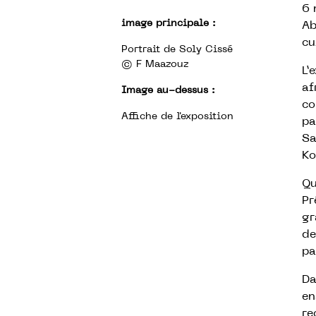
6 
image principale :
Ab
cu
Portrait de Soly Cissé
© F Maazouz
L’
af
Image au-dessus :
co
Affiche de l'exposition
pa
Sa
Kon
Qu
Pr
gr
de
pa
Da
en
re