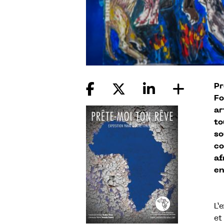
Pr
Fo
ar
to
so
co
af
en
L’
et