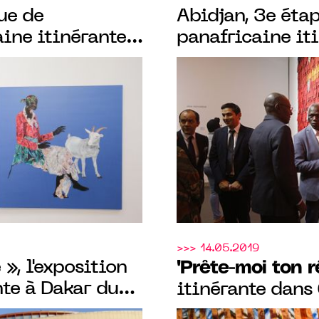
ue de
Abidjan, 3e étap
aine itinérante "
panafricaine it
 actuellement à
Ton Rêve »
>>> 14.05.2019
», l'exposition
"Prête-moi ton r
nte à Dakar du
itinérante dans 
lancée le 18 ju