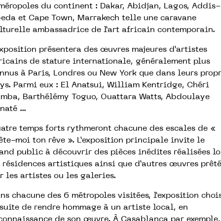
méropoles du continent : Dakar, Abidjan, Lagos, Addis-
eda et Cape Town, Marrakech telle une caravane
lturelle ambassadrice de l’art africain contemporain.
exposition présentera des œuvres majeures d’artistes
ricains de stature internationale, généralement plus
nnus à Paris, Londres ou New York que dans leurs prop
ys. Parmi eux : El Anatsui, William Kentridge, Chéri
mba, Barthélémy Toguo, Ouattara Watts, Abdoulaye
até ...
atre temps forts rythmeront chacune des escales de «
ête-moi ton rêve ». L’exposition principale invite le
and public à découvrir des pièces inédites réalisées lo
 résidences artistiques ainsi que d’autres œuvres prête
r les artistes ou les galeries.
ns chacune des 6 métropoles visitées, l’exposition choi
suite de rendre hommage à un artiste local, en
connaissance de son œuvre. À Casablanca par exemple,