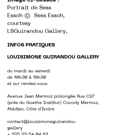
Image ci-dessus
:
Portrait de Sess
Essoh © Sess Essoh,
courtesy
LSGuirandou Gallery.
INFOS PRATIQUES
LOUISIMONE GUIRANDOU GALLERY
du mardi au samedi
de 10h30 à 18h30
et sur rendez-vous
Avenue Jean Mermoz prolongée Rue C27
(près du Goethe Institut) Cocody Mermoz,
Abidjan, Côte d'Ivoire
contact@louisimoneguirandou
.
gallery
+ 225 22 54 04 61