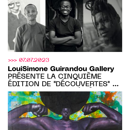
IIRUMVA ET THÉOPHANY
ADOH, DU 14 SEPT. AU 28 OCT.
2023
>>> 07.07.2023
LouiSimone Guirandou Gallery
PRÉSENTE LA CINQUIÈME
ÉDITION DE "DÉCOUVERTES" DU
13 JUILL. AU 26 AOÛT À
ABIDJAN