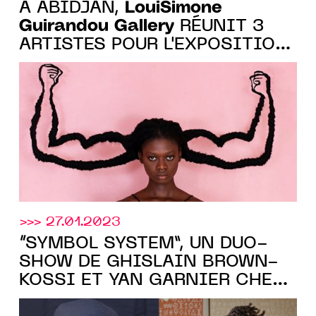
LouiSimone
À ABIDJAN,
Guirandou Gallery
RÉUNIT 3
ARTISTES POUR L'EXPOSITION
REGARDS CONTEMPORAINS,
DU 11 MAI AU 24 JUIN 2023
>>> 27.01.2023
“SYMBOL SYSTEM”, UN DUO-
SHOW DE GHISLAIN BROWN-
KOSSI ET YAN GARNIER CHEZ
LouiSimone Guirandou Gallery
,