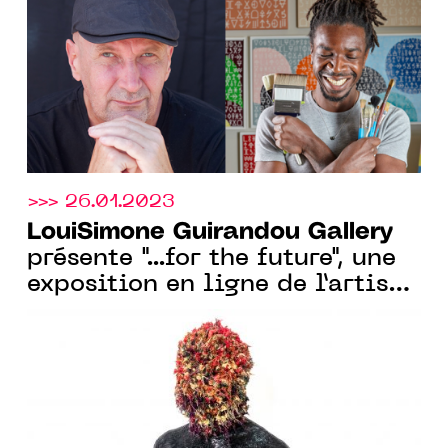
ABIDJAN, DU 16 FÉV. AU 8 AVR.
2023
>>> 26.01.2023
LouiSimone Guirandou Gallery
présente "...for the future", une
exposition en ligne de l’artiste
Pédro Pires, dès le 30 janv.
2023