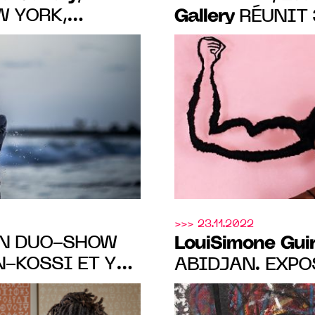
W YORK,
Gallery
RÉUNIT 
ICAN ART
L'EXPOSITION 
VRES DE QUATRE
CONTEMPORAINS
JUIN 2023
>>> 23.11.2022
UN DUO-SHOW
LouiSimone Gui
-KOSSI ET YAN
ABIDJAN. EXPO
Simone
DE DRAMANE B
RICHMOND TEHE
BIDJAN, DU 16