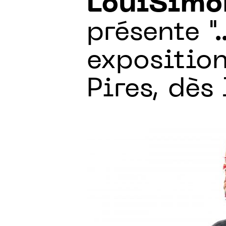
LouiSimo
présente ".
exposition
Pires, dès