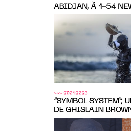
ABIDJAN, À 1-54 NE
CONTEMPORARY AFR
FAIR, AVEC LES ŒU
ARTISTES - STAND 2
>>> 27.01.2023
“SYMBOL SYSTEM”, 
DE GHISLAIN BROWN
Loui
GARNIER CHEZ
Guirandou Gallery
, A