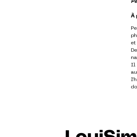
Pe
À 
Pe
ph
et
De
na
Il
au
l'
do