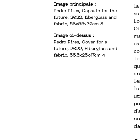
Image principale :
la
Pedro Pires, Capsule for the
su
future, 2022, fiberglass and
Lo
fabric, 58x55x32cm 8
Of
Image
ci-dessus :
ma
Pedro Pires, Cover for a
es
future, 2022, Fiberglass and
co
fabric, 55,5x25x47cm 4
Je
qu
an
l'
l'
ut
pr
d'
no
da