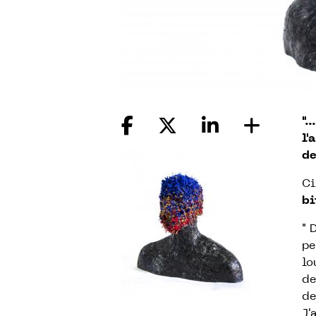
".
l'
de
Ci
bi
" 
pe
lo
de
de
J'