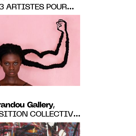
3 ARTISTES POUR
REGARDS
, DU 11 MAI AU 24
randou Gallery
,
SITION COLLECTIVE
AMANA ET
 DU 8.12.22 AU