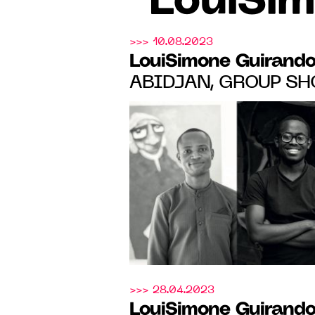
LouiSim
>>> 10.08.2023
LouiSimone Guirando
ABIDJAN, GROUP SH
OF LOVE" DES ARTIS
OBASSI, ISAAC IIR
THÉOPHANY ADOH, DU
28 OCT. 2023
>>> 28.04.2023
LouiSimone Guirando