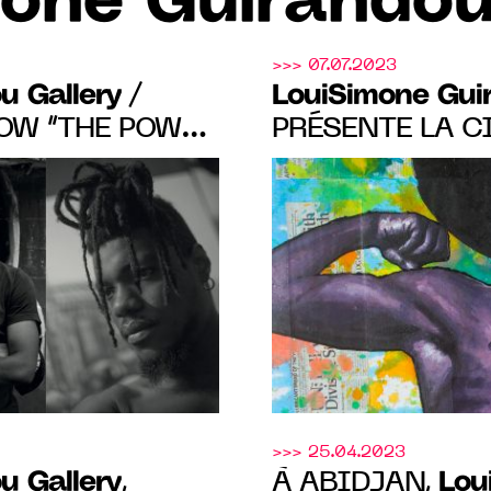
one Guirandou
>>> 07.07.2023
u Gallery
LouiSimone Gui
/
OW “THE POWER
PRÉSENTE LA C
TES PRINCE
DE "DÉCOUVERTE
UMVA ET
26 AOÛT À ABI
 14 SEPT. AU
>>> 25.04.2023
u Gallery
Lou
,
À ABIDJAN,