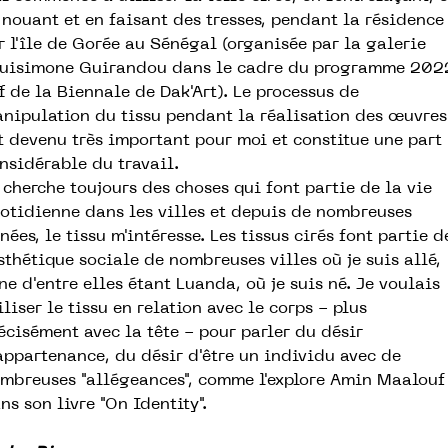
 nouant et en faisant des tresses, pendant la résidence
r l'île de Gorée au Sénégal (organisée par la galerie
uisimone Guirandou dans le cadre du programme 202
f de la Biennale de Dak'Art). Le processus de
nipulation du tissu pendant la réalisation des œuvres
t devenu très important pour moi et constitue une part
nsidérable du travail.
 cherche toujours des choses qui font partie de la vie
otidienne dans les villes et depuis de nombreuses
nées, le tissu m'intéresse. Les tissus cirés font partie d
esthétique sociale de nombreuses villes où je suis allé,
une d'entre elles étant Luanda, où je suis né. Je voulais
iliser le tissu en relation avec le corps - plus
écisément avec la tête - pour parler du désir
appartenance, du désir d'être un individu avec de
mbreuses "allégeances", comme l'explore Amin Maalouf
ns son livre "On Identity".