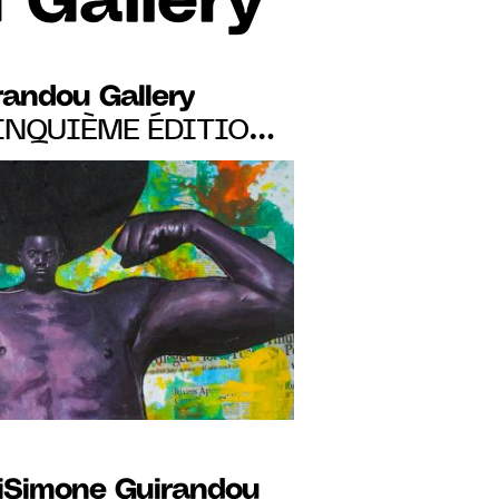
 Gallery
randou Gallery
INQUIÈME ÉDITION
S" DU 13 JUILL. AU
DJAN
iSimone Guirandou