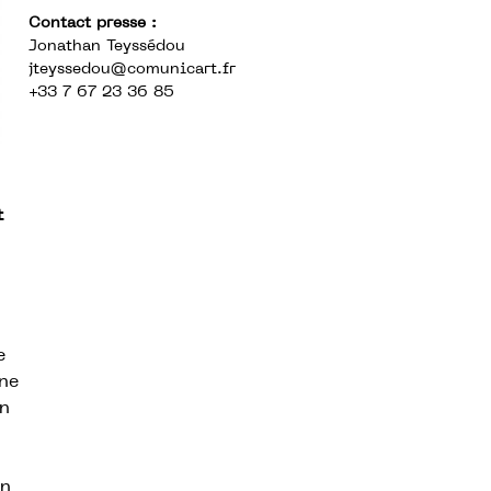
Contact presse :
Jonathan Teyssédou
jteyssedou@comunicart.fr
+33 7 67 23 36 85
t
e
une
on
en