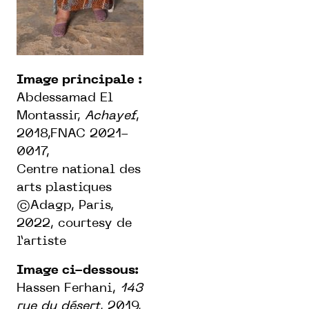
Image principale :
Abdessamad El
Montassir,
Achayef
,
2018,FNAC 2021-
0017,
Centre national des
arts plastiques
©Adagp, Paris,
2022, courtesy de
l’artiste
Image ci-dessous:
Hassen Ferhani,
143
rue du
désert
, 2019,