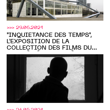
>>> 29.06.2021
"INQUIÉTANCE DES TEMPS",
L'EXPOSITION DE LA
COLLECTION DES FILMS DU
Cnap
, À DÉCOUVRIR À L'ABBAYE
DE MAUBUISSON JUSQU'AU 29
AOÛT 2021
>>> 24.05.2021