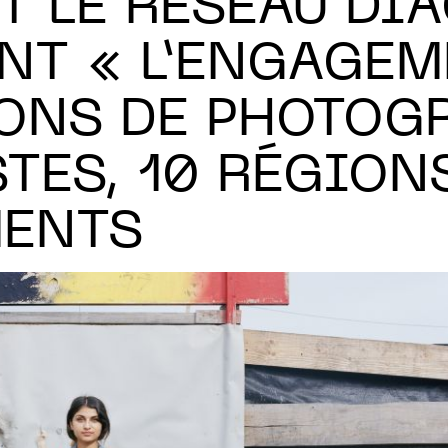
T LE RÉSEAU DI
NT « L’ENGAGEME
ONS DE PHOTOGR
STES, 10 RÉGION
MENTS