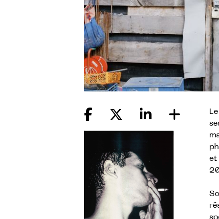
Le
se
ma
ph
et
20
So
ré
sp