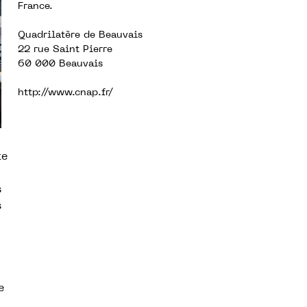
France.
Quadrilatère de Beauvais
22 rue Saint Pierre
60 000 Beauvais
http://www.cnap.fr/
te
s
s
e