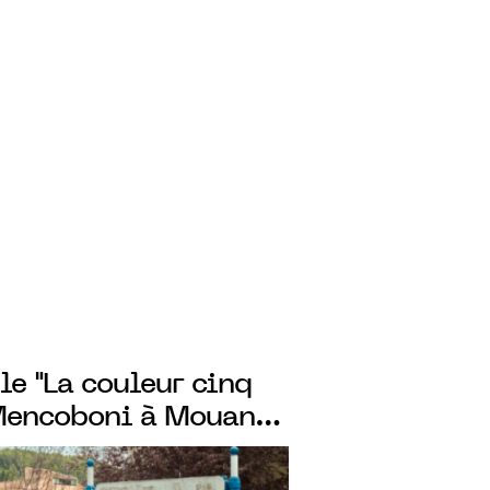
le "La couleur cinq
 Mencoboni à Mouans-
u 4 avril 2023