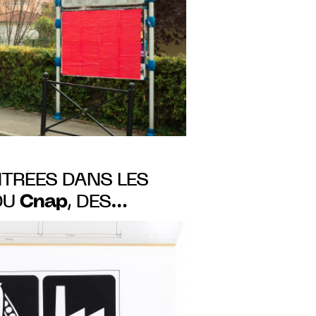
TRÉES DANS LES
Cnap
DU
, DES
AN WIDMER
SPACE DE L’ART
UANS-SARTOUX du
avril 2023