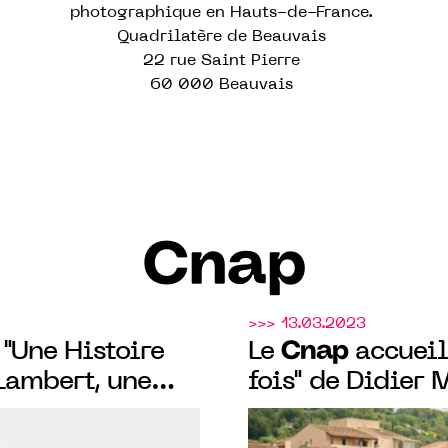
photographique en Hauts-de-France.
Quadrilatère de Beauvais
22 rue Saint Pierre
60 000 Beauvais
Cnap
>>> 13.03.2023
Cnap
 "Une Histoire
Le
accueil
 Lambert, une
fois" de Didier
on, un lieu" le
Sartoux, jusqu'a
 d'Yvon Lambert