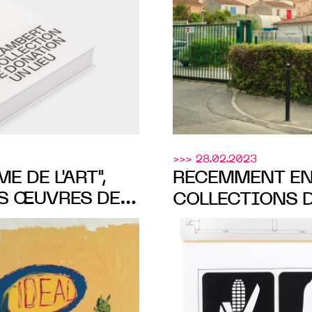
>>> 28.02.2023
E DE L'ART",
RÉCEMMENT EN
ES ŒUVRES DE
COLLECTIONS 
N LAMBERT,
ŒUVRES DE JE
 À LA
EXPOSÉES À L’E
RT AVIGNON DU
CONCRET À MO
 2023
14 janvier au 9 