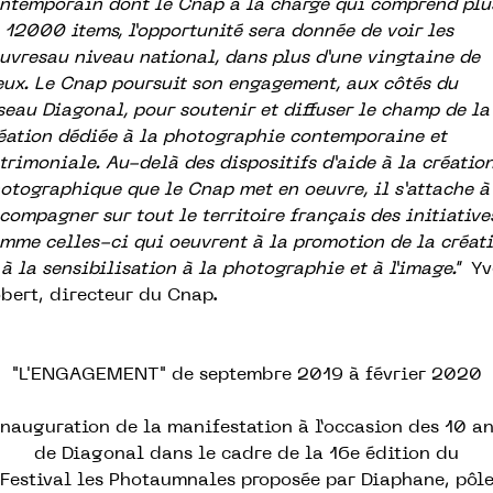
ntemporain dont le Cnap a la charge qui comprend plu
 12000 items, l’opportunité sera donnée de voir les
uvresau niveau national, dans plus d’une vingtaine de
eux. Le Cnap poursuit son engagement, aux côtés du
seau Diagonal, pour soutenir et diffuser le champ de la
éation dédiée à la photographie contemporaine et
trimoniale. Au-delà des dispositifs d’aide à la créatio
otographique que le Cnap met en oeuvre, il s’attache à
compagner sur tout le territoire français des initiative
mme celles-ci qui oeuvrent à la promotion de la créat
 à la sensibilisation à la photographie et à l’image."
Yv
bert, directeur du Cnap.
"L'ENGAGEMENT" de septembre 2019 à février 2020
nauguration de la manifestation à l’occasion des 10 a
de Diagonal dans le cadre de la 16e édition du
Festival les Photaumnales proposée par Diaphane, pôl