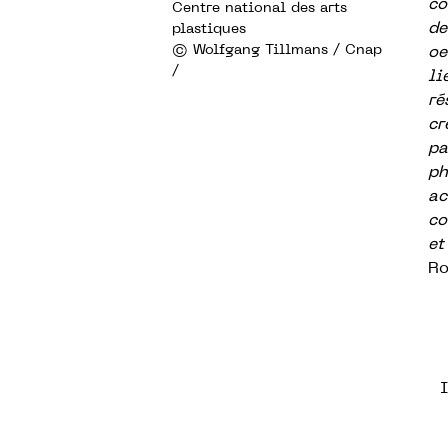
co
Centre national des arts
de
plastiques
© Wolfgang Tillmans / Cnap
oe
/
li
ré
cr
pa
ph
ac
co
et
Ro
I