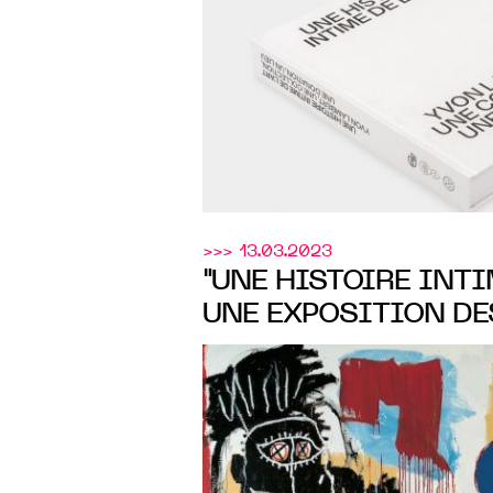
>>> 13.03.2023
"UNE HISTOIRE INTIM
UNE EXPOSITION D
LA DONATION D'YVO
Cnap
GÉRÉE PAR LE
,
COLLECTION LAMBE
25 MARS AU 4 JUIN