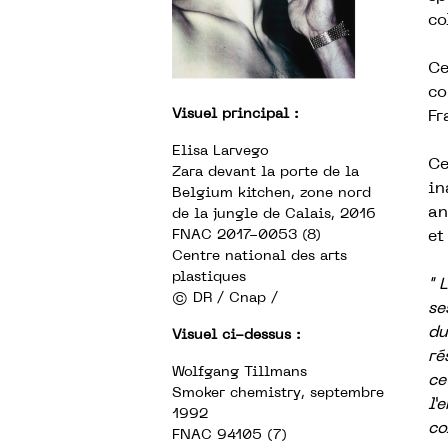
co
Ce
co
Visuel principal :
Fr
Elisa Larvego
Ce
Zara devant la porte de la
in
Belgium kitchen, zone nord
an
de la jungle de Calais, 2016
FNAC 2017-0053 (8)
et
Centre national des arts
plastiques
" 
© DR / Cnap /
se
du
Visuel ci-dessus :
ré
Wolfgang Tillmans
ce
Smoker chemistry, septembre
l’
1992
co
FNAC 94105 (7)