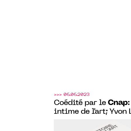
>>> 06.06.2023
Cnap
Coédité par le
:
intime de l'art; Yvon
collection, une donati
livre de la donation