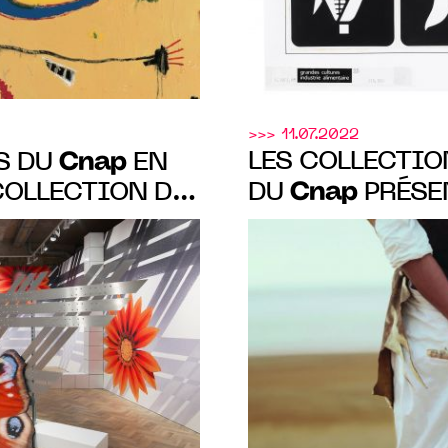
>>> 11.07.2022
Cnap
LES COLLECTIO
ES DU
EN
Cnap
COLLECTION DU
DU
PRÉSEN
S LE 29 JANV.
TOURCOING DA
"LES SENTINELL
AU 12.02.2023