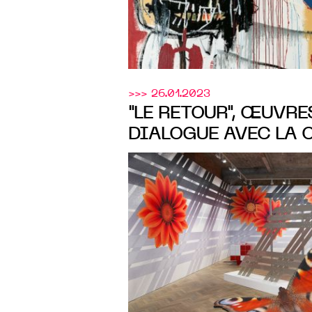
>>> 26.01.2023
"LE RETOUR", ŒUVR
DIALOGUE AVEC LA 
MRAC OCCITANIE, DÈ
2023 À SÉRIGNAN