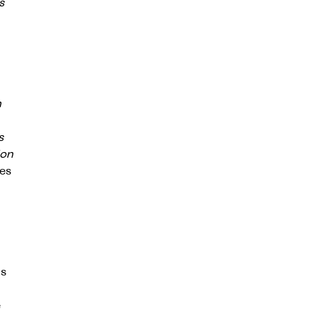
s
n
s
ion
es
ns
e