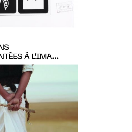
NS
TÉES À L’IMA
NS L’EXPOSITION
ES", DU 17.09.2022