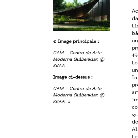
Ac
da
Li
bâ
un
« Image principale :
pr
CAM - Centro de Arte
19
Moderna Gulbenkian ©
Le
KKAA
un
Image ci-dessus :
l’
pr
CAM - Centro de Arte
ar
Moderna Gulbenkian ©
im
KKAA
»
co
gr
de
Al
Le