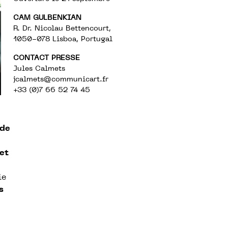
CAM GULBENKIAN
R. Dr. Nicolau Bettencourt,
1050-078 Lisboa, Portugal
CONTACT PRESSE
Jules Calmets
jcalmets
@communicart.fr
+33 (0)7 66 52 74 45
 de
et
ie
s
n