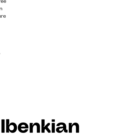
rée
n
ure
e
lbenkian