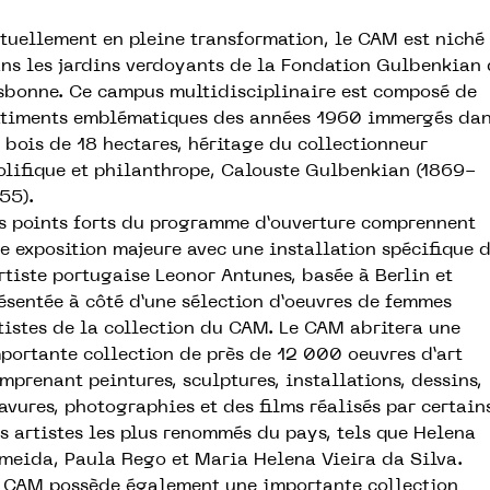
tuellement en pleine transformation, le CAM est niché
ns les jardins verdoyants de la Fondation Gulbenkian 
sbonne. Ce campus multidisciplinaire est composé de
timents emblématiques des années 1960 immergés da
 bois de 18 hectares, héritage du collectionneur
olifique et philanthrope, Calouste Gulbenkian (1869-
55).
s points forts du programme d’ouverture comprennent
e exposition majeure avec une installation spécifique 
artiste portugaise Leonor Antunes, basée à Berlin et
ésentée à côté d’une sélection d’oeuvres de femmes
tistes de la collection du CAM. Le CAM abritera une
portante collection de près de 12 000 oeuvres d’art
mprenant peintures, sculptures, installations, dessins,
avures, photographies et des films réalisés par certain
s artistes les plus renommés du pays, tels que Helena
meida, Paula Rego et Maria Helena Vieira da Silva.
 CAM possède également une importante collection