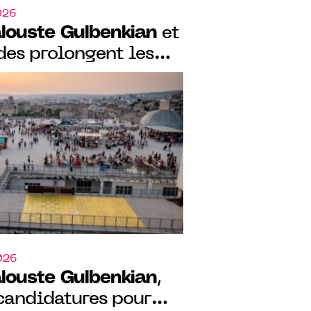
026
louste Gulbenkian
et
des prolongent les
ur la résidence
 Friche la Belle de
026
louste Gulbenkian
,
 candidatures pour