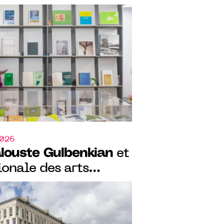
ouvelle résidence
œur de la
ulbenkian
2026
louste Gulbenkian
et
ionale des arts
 édition du
ésidence Curadores