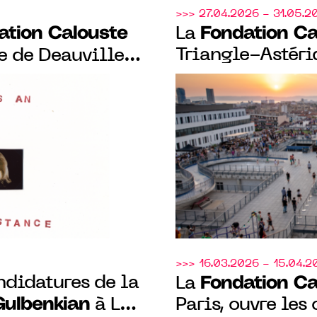
>>> 27.04.2026 - 31.05.2
ation Calouste
Fondation Ca
La
Triangle-Astéri
e de Deauville,
candidatures po
t art au Parc
curatoriale à la
 à Benerville-
Mai, Marseille
>>> 16.03.2026 - 15.04.2
ndidatures de la
Fondation Ca
La
Gulbenkian
à La
Paris, ouvre les