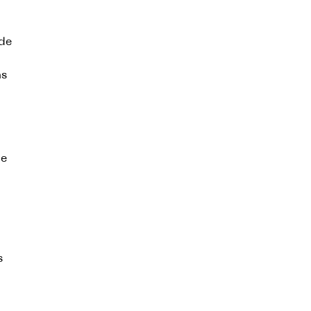
de
ns
de
s