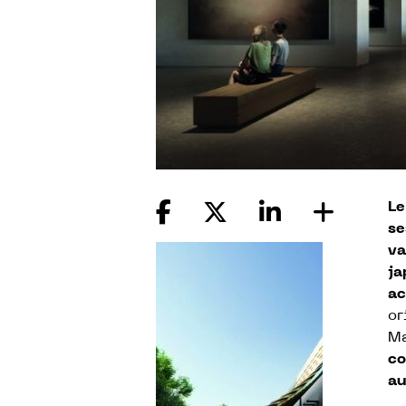
Le
se
va
ja
ac
or
Ma
co
au