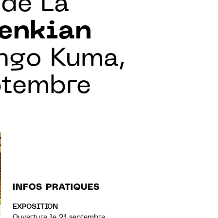
 de La
benkian
engo Kuma,
ptembre
INFOS PRATIQUES
EXPOSITION
Ouverture le 21 septembre