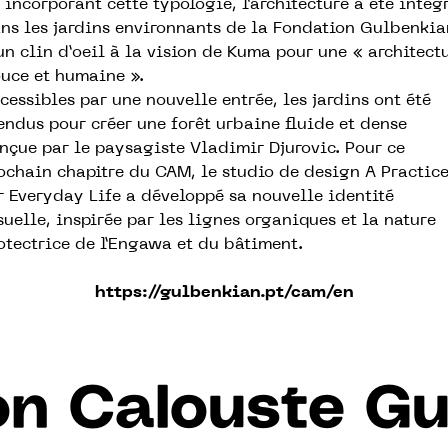
 incorporant cette typologie, l’architecture a été intég
ns les jardins environnants de la Fondation Gulbenkia
un clin d’oeil à la vision de Kuma pour une « architect
uce et humaine ».
cessibles par une nouvelle entrée, les jardins ont été
endus pour créer une forêt urbaine fluide et dense
nçue par le paysagiste Vladimir Djurovic. Pour ce
ochain chapitre du CAM, le studio de design A Practic
r Everyday Life a développé sa nouvelle identité
suelle, inspirée par les lignes organiques et la nature
otectrice de l’Engawa et du bâtiment.
https://gulbenkian.pt/cam/en
on Calouste Gu