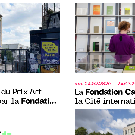
t à la
EX-LIBRIS, sa n
kian et
artistique au c
 Art Ensemble
bibliothèque G
-PARIS
>>> 24.02.2026 - 24.03.
du Prix Art
Fondation Ca
La
Fondation
par la
la Cité internat
annoncent la 4e
Paris et le
programme de r