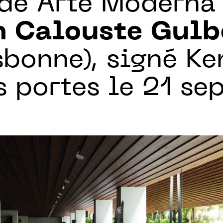
 de Arte Moderna
n Calouste Gul
sbonne), signé K
s portes le 21 se