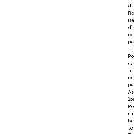
d’
Ro
Ré
d’
co
pe
Po
co
tr
en
pa
As
lo
Po
s’
ha
to