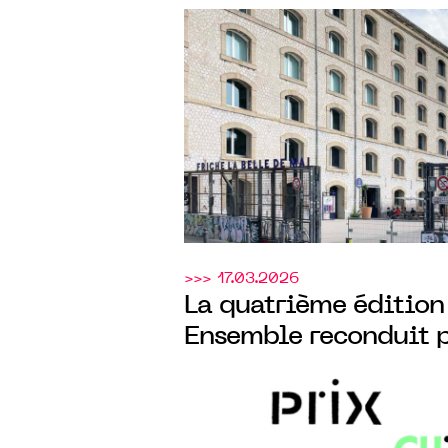
Friche Belle de Mai e
Bibliothèque Gulben
lancement du 4ᵉ Prix
avec le CENTQUATRE
>>> 17.03.2026
La quatrième édition 
Ensemble reconduit 
Calouste Gulbenkian
CENTQUATRE-PARIS