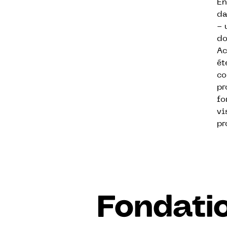
En
da
- 
do
Ac
ét
co
pr
fo
vi
pr
Fondati