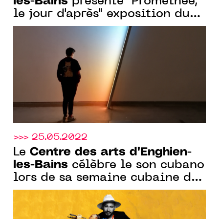
les-Bains
présente "Prométhée,
le jour d'après" exposition du
21 sept. au 18 déc. 2022
>>> 25.05.2022
Centre des arts d'Enghien-
Le
les-Bains
célèbre le son cubano
lors de sa semaine cubaine du
7 au 11 juin 2022