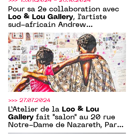
>>> 13.09.2024 - 26.10.2024
Pour sa 2e collaboration avec
Loo & Lou Gallery
, l’artiste
sud-africain Andrew
Ntshabele signe l’exposition
"The Silent Companions".
>>> 27.07.2024
Loo & Lou
L’Atelier de la
Gallery
fait "salon" au 20 rue
Notre-Dame de Nazareth, Paris
3e jusqu’au 27 juillet