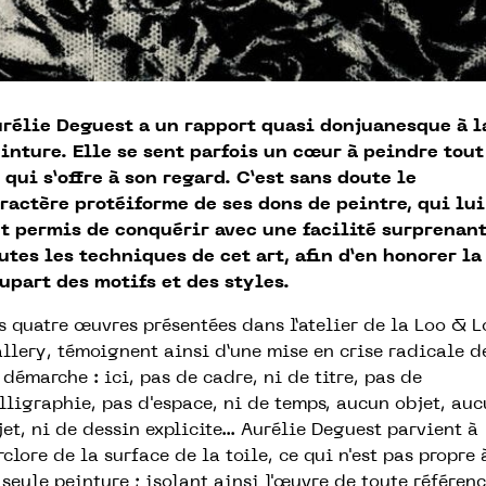
rélie Deguest a un rapport quasi donjuanesque à l
inture. Elle se sent parfois un cœur à peindre tout
 qui s’offre à son regard. C’est sans doute le
ractère protéiforme de ses dons de peintre, qui lui
t permis de conquérir avec une facilité surprenan
utes les techniques de cet art, afin d’en honorer la
upart des motifs et des styles.
s quatre œuvres présentées dans l’atelier de la Loo & L
llery, témoignent ainsi d’une mise en crise radicale d
 démarche : ici, pas de cadre, ni de titre, pas de
lligraphie, pas d'espace, ni de temps, aucun objet, au
jet, ni de dessin explicite... Aurélie Deguest parvient à
rclore de la surface de la toile, ce qui n'est pas propre 
 seule peinture ; isolant ainsi l'œuvre de toute référen