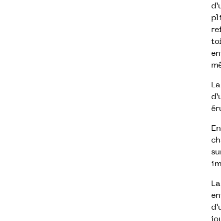
d’
pl
re
to
en
mê
La
d’
ér
En
ch
su
im
La
en
d’
jo