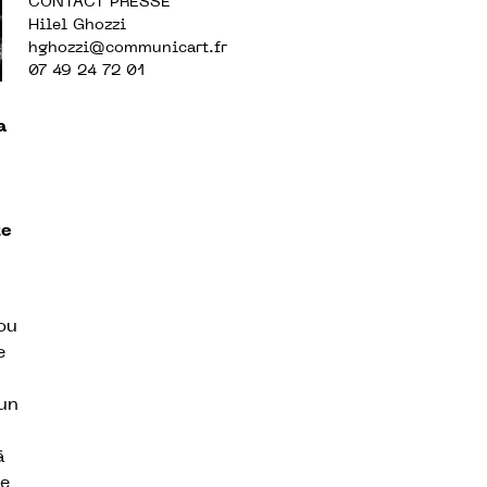
CONTACT PRESSE
Hilel Ghozzi
hghozzi@communicart.fr
07 49 24 72 01
a
te
ou
e
cun
à
ce