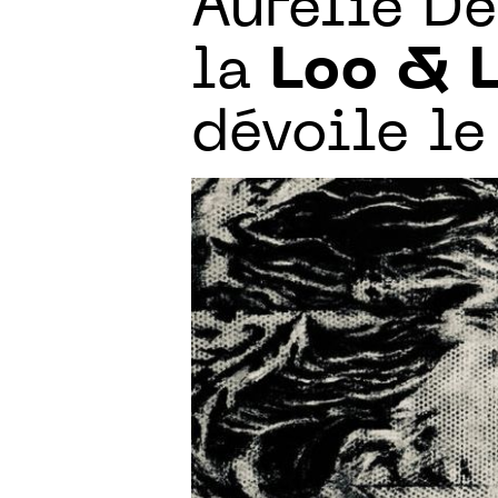
Aurélie De
la
Loo & 
dévoile le