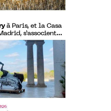
ry
à Paris, et la Casa
Madrid, s’associent
deux expositions
ogue, avec Federico
Le Corf
2026