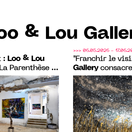
oo & Lou Galle
>>> 06.05.2026 - 17.06.2
Loo & Lou
 :
"Franchir le visi
Gallery
 La Parenthèse et
consacre
 blanche à
exposition mono
ans un
Luc Poujol.
ticulier du