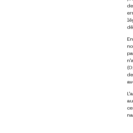
de
er
lé
dé
En
no
pa
n’
(O
de
av
L’
au
ce
na