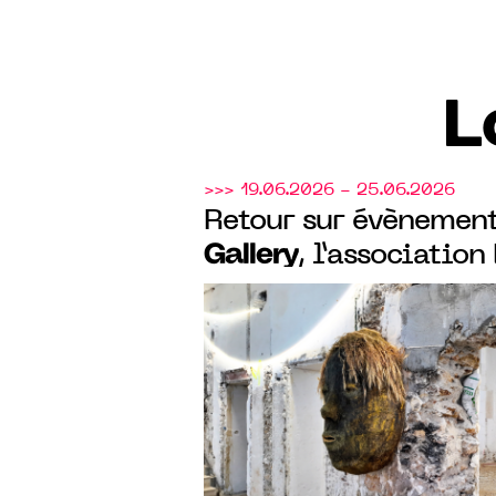
L
>>> 19.06.2026 - 25.06.2026
Retour sur évènement
Gallery
, l’association
AEW ont donné carte
Olivier de Sagazan d
magnifique hôtel par
XIXe siècle à Paris.