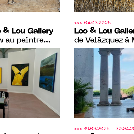
>>> 04.03.2026
 & Lou Gallery
Loo & Lou Galle
w au peintre
de Velázquez à 
llem
pour présenter 
conçues en dial
Miró et Cédric 
>>> 19.03.2026 - 30.04.