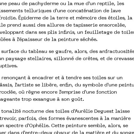
une peau de pachyderme ou la mue d’un reptile, les
issements telluriques d’une concaténation de lave
froidie. Épiderme de la terre et mémoire des étoiles, la
ile prend aussi des allures de tapisserie ensorcelée,
veloppant dans ses plis infinis, un feuilletage de toile
lées à l’épaisseur de la peinture séchée.
 surface du tableau se gaufre, alors, des anfractuosité
un paysage stellaires, sillonné de crêtes, et de crevass
uptives.
 renonçant à encadrer et à tendre ses toiles sur un
âssis, l’artiste se libère, enfin, du symbole d’une peint
rcodée, où règne encore l’emprise d’une fonction
ageante trop exsangue à son goût.
 tonalité nocturne des toiles d’Aurèlie Deguest laisse
trevoir, parfois, des formes évanescentes à la manière
un spectre d’Ophélie. Cette peinture semble, alors, se
uer dans d’entre-deux obscur de la matière et du songe