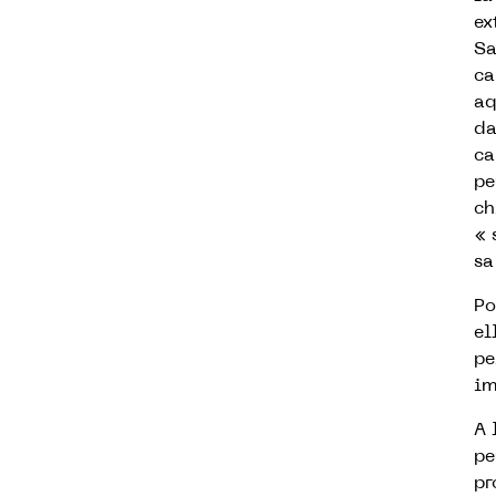
ex
Sa
ca
aq
da
ca
pe
ch
« 
sa
Po
el
pe
im
A 
pe
pr