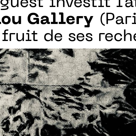
guest investit l’a
Lou Gallery
(Pari
 fruit de ses rech