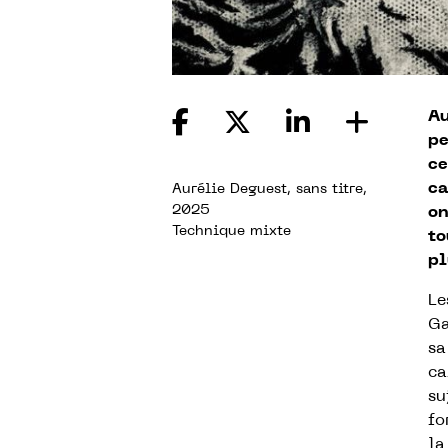
Au
pe
ce
ca
Aurélie Deguest, sans titre,
2025
on
Technique mixte
to
pl
Le
Ga
sa
ca
su
fo
la