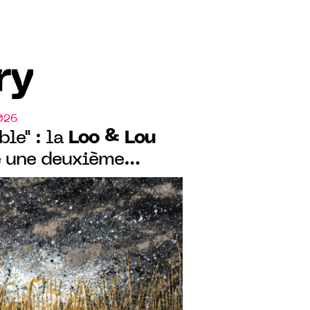
ry
026
Loo & Lou
ble" : la
 une deuxième
graphique à Pierre-