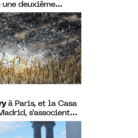
 une deuxième
graphique à Pierre-
ry
à Paris, et la Casa
Madrid, s’associent
deux expositions
ogue, avec Federico