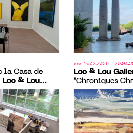
Miró et Cédric 
>>> 19.03.2026 - 30.04.
c la Casa de
Loo & Lou Galle
Loo & Lou
,
"Chroniques Chr
ensemble de pein
is "Aller-
l’encre de Joha