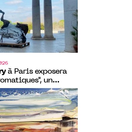
Le Corf
2026
ry
à Paris exposera
omatiques", un
tures à l’huile et à
n Van Mullem