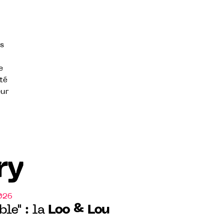
s
e
té
eur
ry
026
Loo & Lou
ble" : la