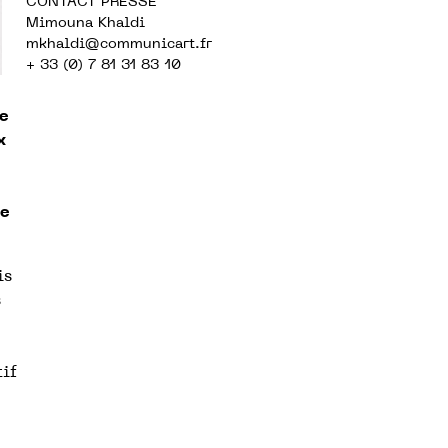
CONTACT PRESSE
Mimouna Khaldi
mkhaldi@communicart.fr
+ 33 (0) 7 81 31 83 10
e
x
re
is
s
if