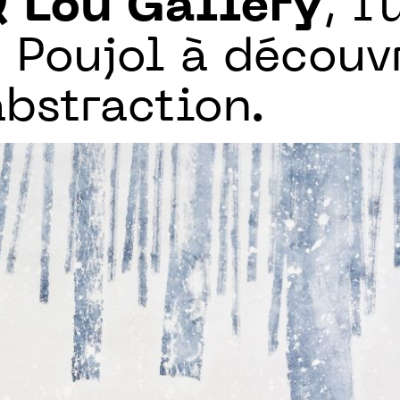
 Lou Gallery
, l
 Poujol à découvr
abstraction.