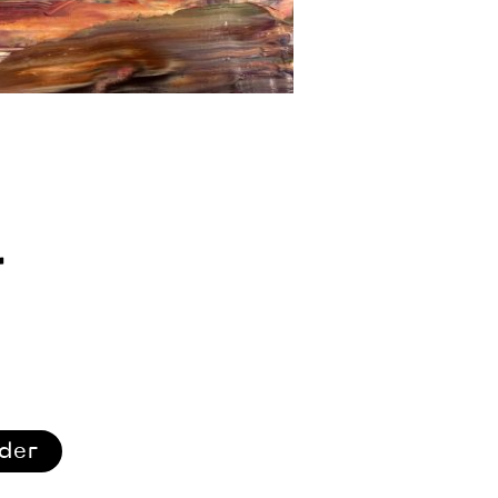
r
ider