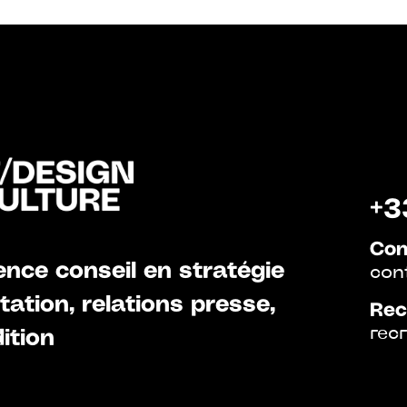
+3
Con
nce conseil en stratégie
con
ation, relations presse,
Rec
rec
ition