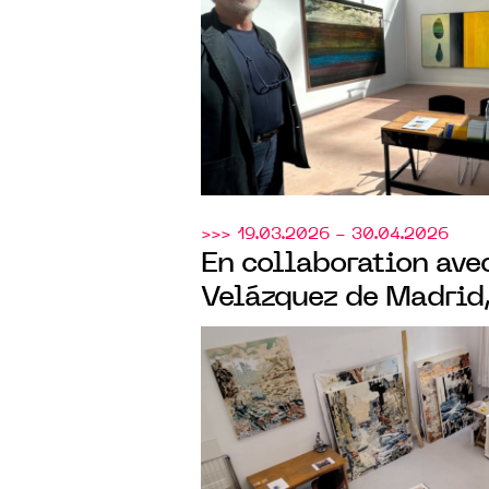
>>> 19.03.2026 - 30.04.2026
En collaboration ave
Velázquez de Madrid
Gallery
exposera à Par
retour", 1ère monographie en France
de Federico Miró