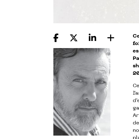
Ce
fo
es
Pa
sh
20
Ce
l'
d'
ga
Ar
de
no
pl