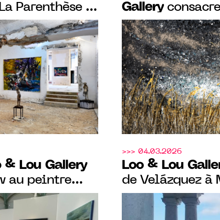
Gallery
 La Parenthèse et
consacre
 blanche à
exposition mono
ans un
Luc Poujol.
ticulier du
>>> 04.03.2026
 & Lou Gallery
Loo & Lou Galle
w au peintre
de Velázquez à 
llem
pour présenter 
conçues en dial