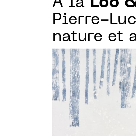
À la
Loo &
Pierre-Luc
nature et 