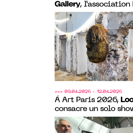
Gallery
, l’association
AEW ont donné carte
Olivier de Sagazan d
magnifique hôtel par
XIXe siècle à Paris.
>>> 09.04.2026 - 12.04.2026
Loo
À Art Paris 2026,
consacre un solo sho
belge Johan Van Mu