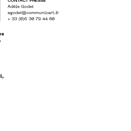
CONTACT PRESSE
Adèle Godet
agodet@communicart.fr
+ 33 (0)6 30 79 44 80
es
e
i,