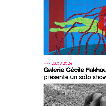
Flesh" de l’artiste N
Reindorf du 15 mai 
>>> 23.03.2024
Galerie Cécile Fakho
présente un solo show
Binta Diaw, du 08 fé
2024