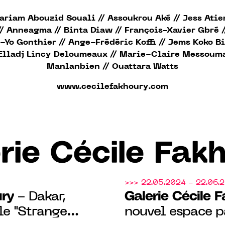
ariam Abouzid Souali // Assoukrou Aké // Jess Atie
// Anneagma // Binta Diaw // François-Xavier Gbré /
-Yo Gonthier // Ange-Frédéric Koffi // Jems Koko Bi
Elladj Lincy Deloumeaux // Marie-Claire Messoum
Manlanbien // Ouattara Watts
www.cecilefakhoury.com
rie Cécile Fak
>>> 22.05.2024 - 22.06.
ury
Galerie Cécile 
- Dakar,
le "Strange
nouvel espace p