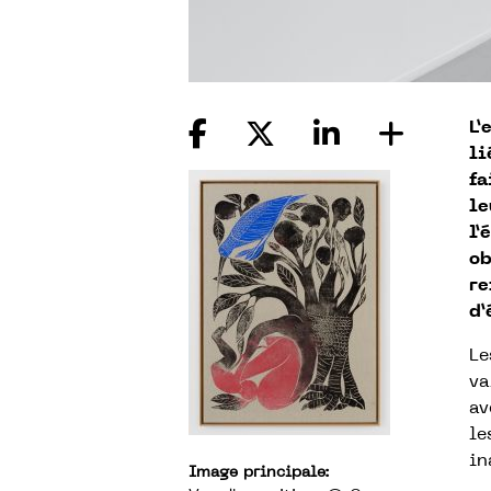
L’
li
fa
le
l’
ob
re
d’
Le
va
av
le
in
Image principale: