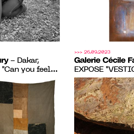
>>> 26.09.2023
ury
Galerie Cécile 
- Dakar,
 "Can you feel
EXPOSE "VESTIG
Occupies", du 21
L’ARTISTE JEMS
vembre 2023
SEPT. 2023 AU 