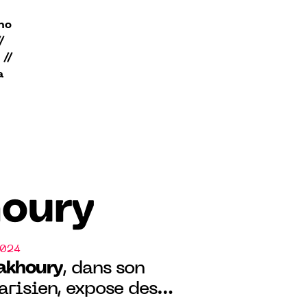
no
/
 //
a
houry
2024
Fakhoury
, dans son
arisien, expose des