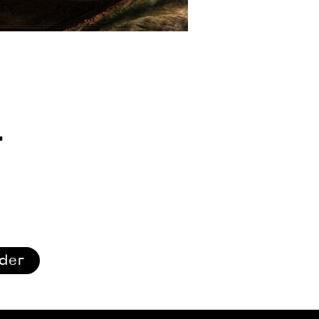
r
ider