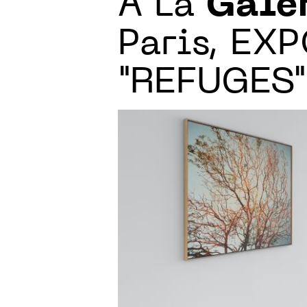
À La
Gale
Paris, E
"REFUGES"