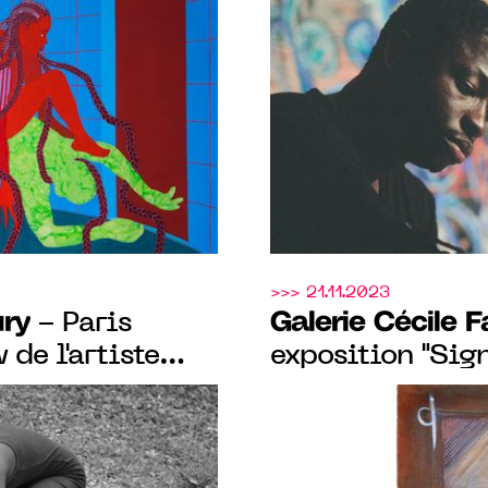
a Chainkua
œuvres inédites 
au 24 août 2024
americano-ivoi
>>> 21.11.2023
ury
Galerie Cécile 
- Paris
 de l'artiste
exposition "Sign
vrier au 23 mars
Souleymane Keï
2023 au 27 jan