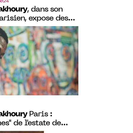
2024
Fakhoury
, dans son
arisien, expose des
de l’artiste
rien Aboudia
Fakhoury
Paris :
es" de l'estate de
ta, du 14 décembre