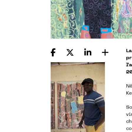
La
pr
l’
20
Né
Ke
So
vi
ch
co