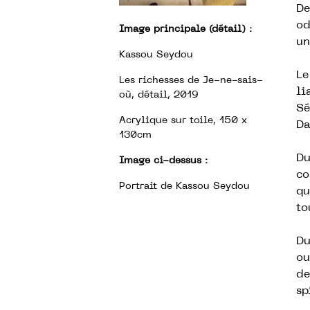
De
od
Image principale (détail)
:
un
Kassou Seydou
Le
Les richesses de Je-ne-sais-
li
où, détail, 2019
Sé
Acrylique sur toile, 150 x
Da
130cm
Du
Image ci-dessus
:
co
Portrait de Kassou Seydou
qu
to
Du
ou
de
sp