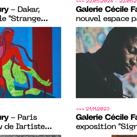
>>> 22.05.2024 - 22.06.
ury
Galerie Cécile 
- Dakar,
le "Strange
nouvel espace p
a Chainkua
œuvres inédites 
au 24 août 2024
americano-ivoi
>>> 21.11.2023
ury
Galerie Cécile 
- Paris
 de l'artiste
exposition "Sign
vrier au 23 mars
Souleymane Keï