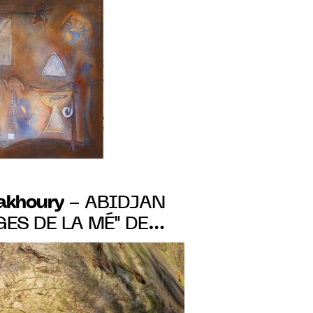
vier 2024
Fakhoury
- ABIDJAN
ES DE LA MÉ" DE
 KOKO BI DU 28
06 JANV. 2024