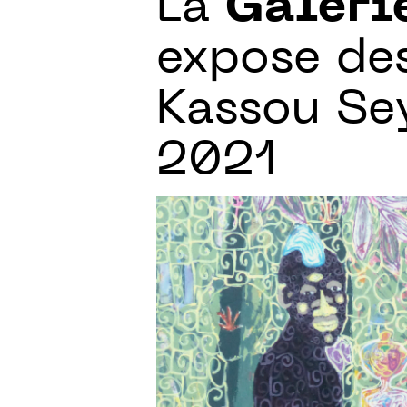
La
Galeri
expose des
Kassou Se
2021