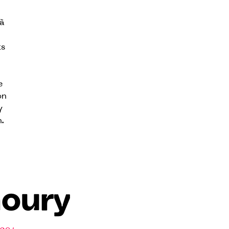
 à
ts
e
on
y
.
houry