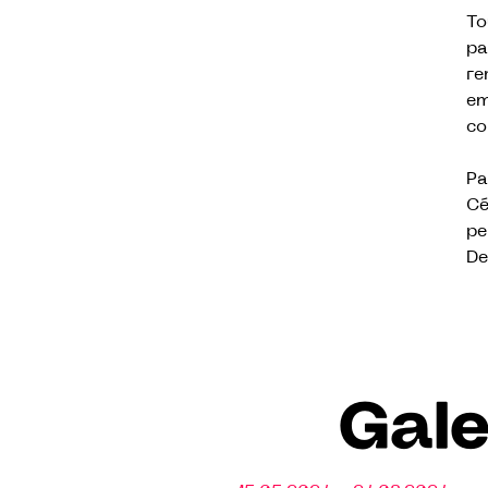
To
pa
re
em
co
Pa
Cé
pe
De
Gale