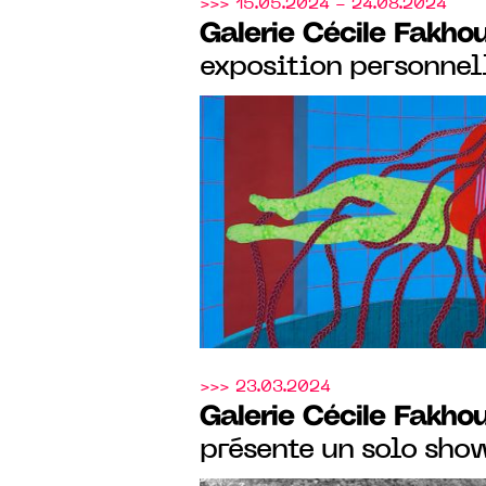
>>> 15.05.2024 - 24.08.2024
Galerie Cécile Fakho
exposition personnel
Flesh" de l’artiste N
Reindorf du 15 mai 
>>> 23.03.2024
Galerie Cécile Fakho
présente un solo show
Binta Diaw, du 08 fé