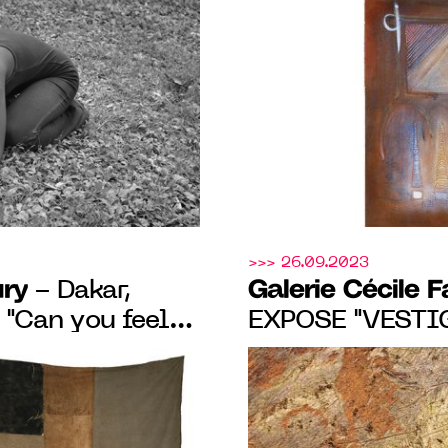
2023 au 27 jan
>>> 26.09.2023
ury
Galerie Cécile 
- Dakar,
 "Can you feel
EXPOSE "VESTIG
Occupies", du 21
L’ARTISTE JEMS
vembre 2023
SEPT. 2023 AU 