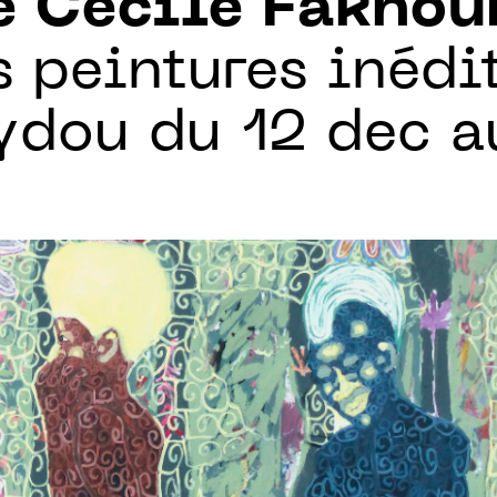
e Cécile Fakhou
 peintures inédi
ydou du 12 dec a