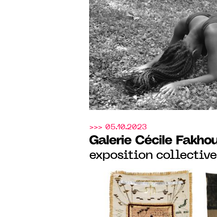
2024
>>> 05.10.2023
Galerie Cécile Fakho
exposition collective
the space that Space 
septembre au 04 no