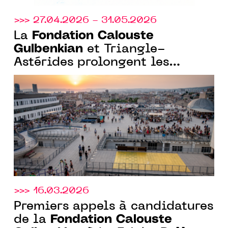
>>> 27.04.2026 - 31.05.2026
Fondation Calouste
La
Gulbenkian
et Triangle-
Astérides prolongent les
candidatures pour la résidence
curatoriale à la Friche la Belle
de Mai, Marseille
>>> 16.03.2026
Premiers appels à candidatures
Fondation Calouste
de la