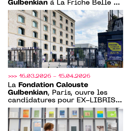
Gulbenkian
à La Friche Belle de
Mai et à la Bibliothèque
Gulbenkian et lancement du 4ᵉ
Prix Art Ensemble avec le
CENTQUATRE-PARIS
>>> 16.03.2026 - 15.04.2026
Fondation Calouste
La
Gulbenkian
, Paris, ouvre les
candidatures pour EX-LIBRIS,
sa nouvelle résidence
artistique au cœur de la
bibliothèque Gulbenkian