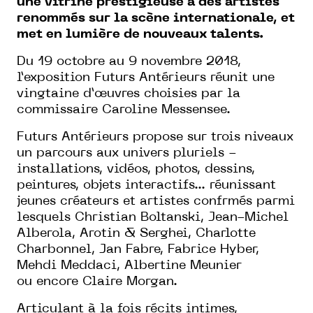
une vitrine prestigieuse à
des artistes
renommés sur la scène internationale,
et
met en lumière de nouveaux talents.
Du 19 octobre au 9 novembre 2018,
l’exposition
Futurs Antérieurs
réunit une
vingtaine
d’œuvres choisies par la
commissaire Caroline
Messensee.
Futurs Antérieurs
propose
sur trois niveaux
un parcours aux
univers pluriels -
installations,
vidéos, photos, dessins,
peintures,
objets interactifs... réunissant
jeunes
créateurs et artistes confrmés
parmi
lesquels Christian Boltanski,
Jean-Michel
Alberola, Arotin &
Serghei, Charlotte
Charbonnel,
Jan Fabre, Fabrice Hyber,
Mehdi
Meddaci, Albertine Meunier
ou
encore Claire Morgan.
Articulant à la fois récits intimes,