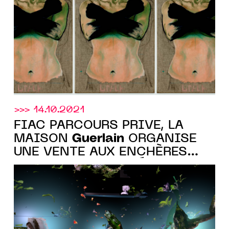
Elysée, Paris
>>> 14.10.2021
FIAC PARCOURS PRIVÉ, LA
Guerlain
MAISON
ORGANISE
UNE VENTE AUX ENCHÈRES
D’ŒUVRES CERTIFIÉES NFT
DANS LE CADRE DE SON
EXPOSITION « QUAND LA
MATIERE DEVIENT ART »