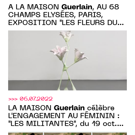
Guerlain
À LA MAISON
, AU 68
CHAMPS ELYSÉES, PARIS,
EXPOSITION "LES FLEURS DU
MAL", DU 18 OCT. AU 13 NOV.
2023
>>> 06.07.2022
Guerlain
LA MAISON
célèbre
L'ENGAGEMENT AU FÉMININ :
"LES MILITANTES", du 19 oct.
au 14 nov. 2022, au 68 Champs