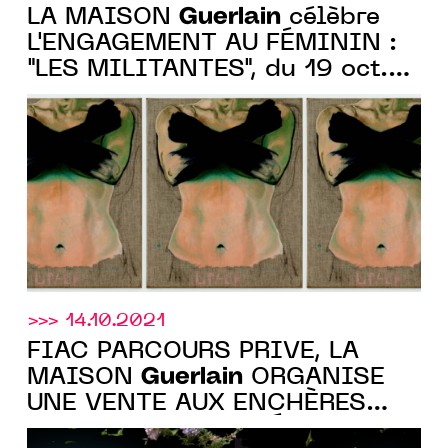
Guerlain
LA MAISON
célèbre
L'ENGAGEMENT AU FÉMININ :
"LES MILITANTES", du 19 oct.
au 14 nov. 2022, au 68 Champs
Elysée, Paris
>>> 14.10.2021
FIAC PARCOURS PRIVÉ, LA
Guerlain
MAISON
ORGANISE
UNE VENTE AUX ENCHÈRES
D’ŒUVRES CERTIFIÉES NFT