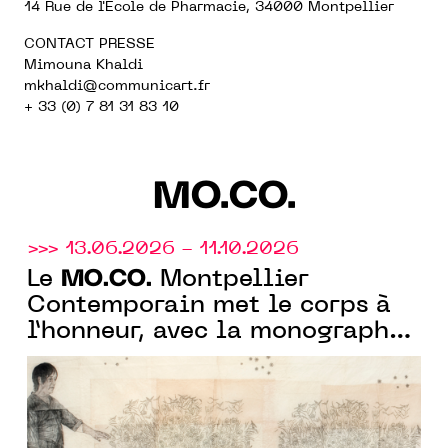
14 Rue de l'École de Pharmacie, 34000 Montpellier
CONTACT PRESSE
Mimouna Khaldi
mkhaldi@communicart.fr
+ 33 (0) 7 81 31 83 10
MO.CO.
>>> 13.06.2026 - 11.10.2026
MO.CO.
Le
Montpellier
Contemporain met le corps à
l’honneur, avec la monographie
de Kiki Smith et avec
l'exposition collective "À fleur
de peau"