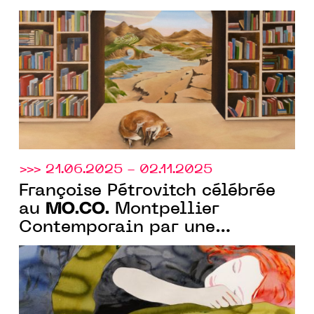
arts de Montpellier", les deux
expositions portées par le
MO.CO.
>>> 21.06.2025 - 02.11.2025
Françoise Pétrovitch célébrée
MO.CO.
au
Montpellier
Contemporain par une
monographie de 130 œuvres.