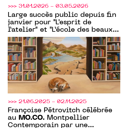
>>> 31.01.2026 - 03.05.2026
Large succès public depuis fin
janvier pour "L'esprit de
l’atelier" et "L’école des beaux-
arts de Montpellier", les deux
expositions portées par le
MO.CO.
>>> 21.06.2025 - 02.11.2025
Françoise Pétrovitch célébrée
MO.CO.
au
Montpellier
Contemporain par une