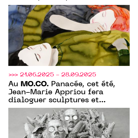
monographie de 130 œuvres.
>>> 21.06.2025 - 28.09.2025
MO.CO.
Au
Panacée, cet été,
Jean-Marie Appriou fera
dialoguer sculptures et
éléments, explorant la
matérialité, donnant forme à
l’informe.