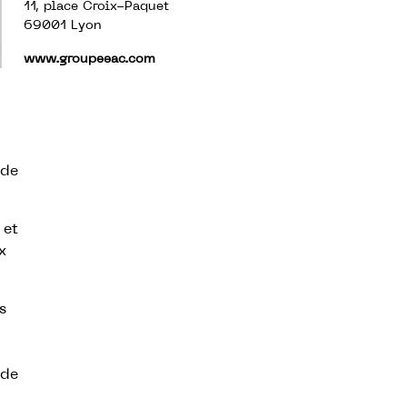
11, place Croix-Paquet
69001 Lyon
www.groupeeac.com
ude
 et
x
s
ude