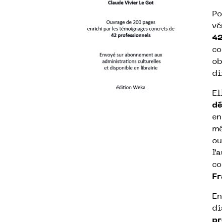
Po
vé
42
co
ob
di
El
dé
en
mé
ou
l’
co
Fr
En
di
pr