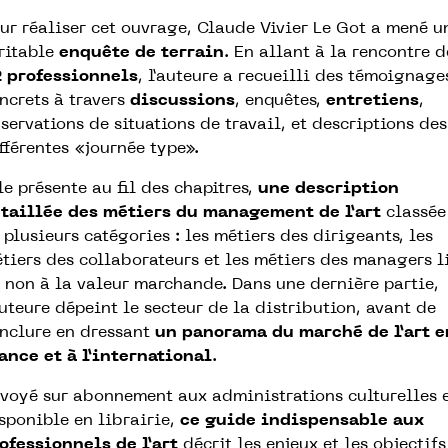
ur réaliser cet ouvrage, Claude Vivier Le Got a mené u
ritable
enquête de terrain
. En allant à la rencontre d
 professionnels
, l’auteure a recueilli des témoignage
ncrets à travers
discussions
, enquêtes,
entretiens
,
servations de situations de travail, et descriptions des
fférentes «journée type».
le présente au fil des chapitres,
une description
taillée des métiers du management de l’art
classée
 plusieurs catégories : les métiers des dirigeants, les
tiers des collaborateurs et les métiers des managers l
 non à la valeur marchande. Dans une dernière partie,
auteure dépeint le secteur de la distribution, avant de
nclure en dressant
un panorama du marché de l’art e
ance et à l’international
.
voyé sur abonnement aux administrations culturelles 
sponible en librairie,
ce guide indispensable aux
ofessionnels de l’art
décrit les enjeux et les objectifs