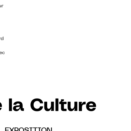
ur
rd
vec
 la Culture
il, EXPOSITION