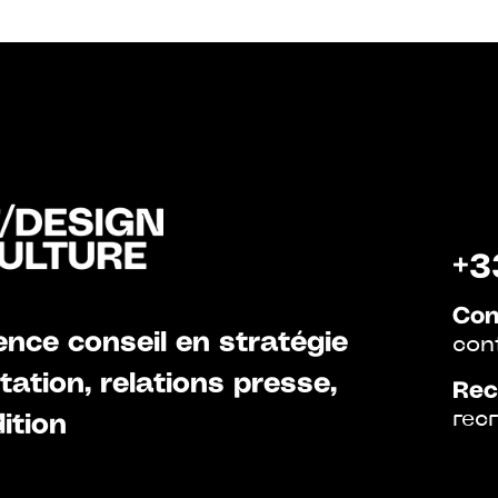
+3
Con
nce conseil en stratégie
con
ation, relations presse,
Rec
rec
ition