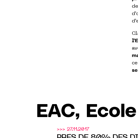
de
d’
d’
Cl
l’
a
ma
ce
se
EAC, Ecole
>>> 27.11.2017
PRÈS DE 80% DES D