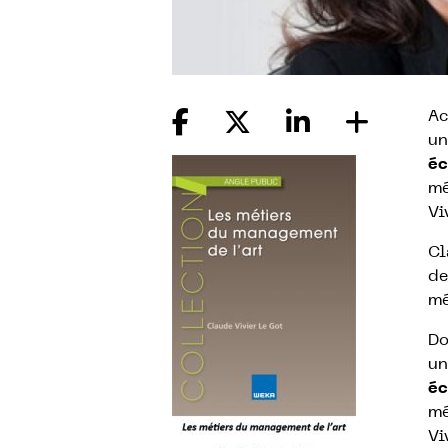
Ac
un
éc
mé
Vi
Cl
de
mé
Do
un
éc
mé
Vi