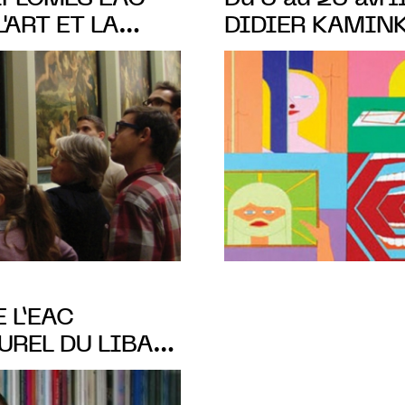
'ART ET LA
DIDIER KAMIN
DE 6 MOIS
LES ÉTUDIANTS 
E L’EAC
UREL DU LIBAN
NNE