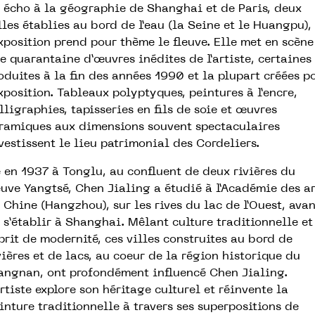
 écho à la géographie de Shanghai et de Pa­ris, deux
lles établies au bord de l’eau (la Seine et le Huangpu),
exposition prend pour thème le fleuve. Elle met en scène
e quarantaine d’œuvres inédites de l’artiste, certaines
oduites à la fin des années 1990 et la plupart créées p
exposition. Tableaux polyptyques, peintures à l’encre,
lligraphies, tapisseries en fils de soie et œuvres
ramiques aux dimensions souvent spectaculaires
vestissent le lieu patrimonial des Cordeliers.
 en 1937 à Tonglu, au confluent de deux rivières du
euve Yangtsé, Chen Jialing a étudié à l’Académie des ar
 Chine (Hangzhou), sur les rives du lac de l’Ouest, avan
 s’établir à Shanghai. Mêlant culture traditionnelle et
prit de modernité, ces villes construites au bord de
vières et de lacs, au coeur de la région historique du
angnan, ont profondément influencé Chen Jialing.
artiste explore son héritage culturel et réinvente la
inture traditionnelle à travers ses superpositions de