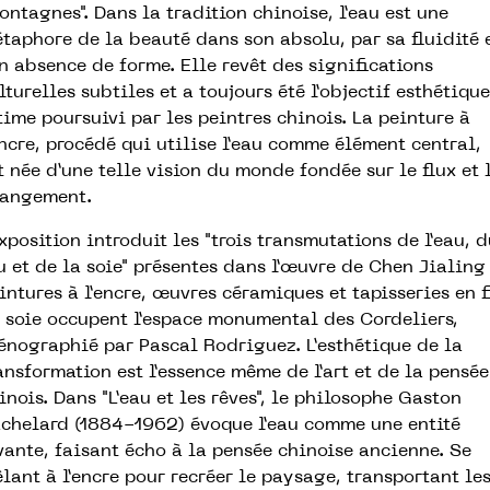
ontagnes". Dans la tradition chinoise, l’eau est une
taphore de la beauté dans son absolu, par sa fluidité 
n absence de forme. Elle revêt des significations
lturelles subtiles et a toujours été l’objectif esthétique
time poursuivi par les peintres chinois. La peinture à
encre, procédé qui utilise l’eau comme élément central,
t née d’une telle vision du monde fondée sur le flux et 
angement.
exposition introduit les "trois transmutations de l’eau, 
u et de la soie" présentes dans l’œuvre de Chen Jialing 
intures à l’encre, œuvres céramiques et tapisseries en f
 soie occupent l’espace monumental des Cordeliers,
énographié par Pascal Rodriguez. L’esthétique de la
ansformation est l’essence même de l’art et de la pensée
inois. Dans "L’eau et les rêves", le philosophe Gaston
chelard (1884-1962) évoque l’eau comme une entité
vante, faisant écho à la pensée chinoise ancienne. Se
lant à l’encre pour recréer le paysage, transportant le