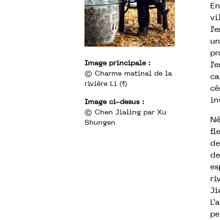
En
vi
l’
un
pr
Image principale :
l’
© Charme matinal de la
ca
rivière Li (1)
cé
in
Image ci-desus :
©
Chen Jialing par Xu
Né
Shungen
fl
de
de
es
ri
Ji
L’
pe