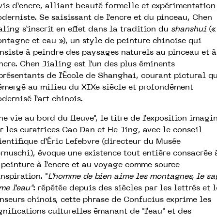
vis d’encre, alliant beauté formelle et expérimentation
derniste. Se saisissant de l’encre et du pinceau, Chen
aling s’inscrit en effet dans la tradition du
shanshui
(«
ntagne et eau »), un style de peinture chinoise qui
nsiste à peindre des paysages naturels au pinceau et à
encre. Chen Jialing est l’un des plus éminents
présentants de l’École de Shanghai, courant pictural q
émergé au milieu du XIXe siècle et profondément
dernisé l’art chinois.
ne vie au bord du fleuve", le titre de l’exposition imagi
r les curatrices Cao Dan et He Jing, avec le conseil
ientifique d’Éric Lefebvre (directeur du Musée
rnuschi), évoque une existence tout entière consacrée 
 peinture à l’encre et au voyage comme source
inspiration. "
L’homme de bien aime les montagnes, le sa
me l’eau"
: répétée depuis des siècles par les lettrés et l
nseurs chinois, cette phrase de Confucius exprime les
gnifications culturelles émanant de "l’eau" et des