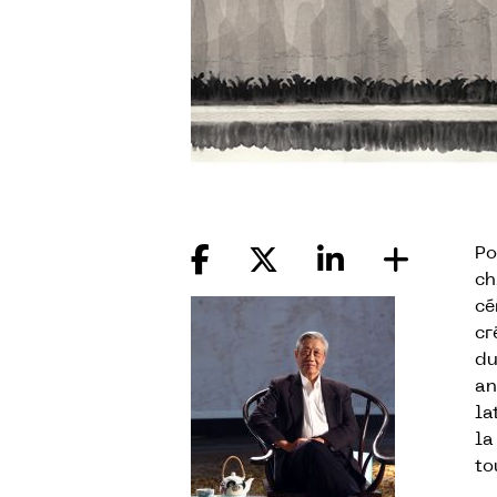
Po
ch
cé
cr
du
an
la
la
to