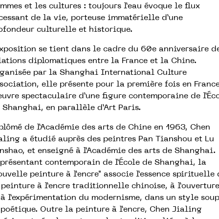
mmes et les cultures : toujours l’eau évoque le flux
cessant de la vie, porteuse immatérielle d’une
ofondeur culturelle et historique.
exposition se tient dans le cadre du 60e anniversaire d
lations diplomatiques entre la France et la Chine.
ganisée par la Shanghai International Culture
sociation, elle présente pour la première fois en Franc
œuvre spectaculaire d’une figure contemporaine de l’Éc
 Shanghai, en parallèle d’Art Paris.
plômé de l’Académie des arts de Chine en 1963, Chen
aling a étudié auprès des peintres Pan Tianshou et Lu
nshao, et enseigné à l’Académie des arts de Shanghai.
présentant contemporain de l’École de Shanghai, la
ouvelle peinture à l’encre" associe l’essence spirituelle
 peinture à l’encre traditionnelle chinoise, à l’ouvertur
 à l’expérimentation du modernisme, dans un style soup
 poétique. Outre la peinture à l’encre, Chen Jialing