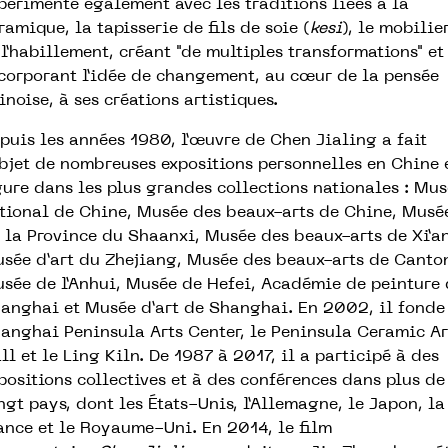
périmente également avec les traditions liées à la
ramique, la tapisserie de fils de soie (
kesi
), le mobilie
 l’habillement, créant "de multiples transformations" et
corporant l’idée de changement, au cœur de la pensée
inoise, à ses créations artistiques.
puis les années 1980, l’œuvre de Chen Jialing a fait
objet de nombreuses expositions personnelles en Chine 
gure dans les plus grandes collections nationales : Mu
tional de Chine, Musée des beaux-arts de Chine, Musé
 la Province du Shaanxi, Musée des beaux-arts de Xi’an
sée d’art du Zhejiang, Musée des beaux-arts de Canto
sée de l’Anhui, Musée de Hefei, Académie de peinture 
anghai et Musée d’art de Shanghai. En 2002, il fonde
anghai Peninsula Arts Center, le Peninsula Ceramic Ar
ll et le Ling Kiln. De 1987 à 2017, il a participé à des
positions collectives et à des conférences dans plus de
ngt pays, dont les États-Unis, l’Allemagne, le Japon, la
ance et le Royaume-Uni. En 2014, le film