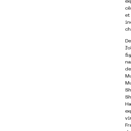
ex
cé
et
in
ch
De
l’
fi
na
de
Mu
Mu
Sh
Sh
Ha
ex
vi
Fr