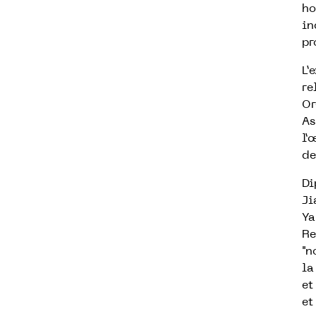
ho
in
pr
L’
re
Or
As
l’
de
Di
Ji
Ya
Re
"n
la
et
et