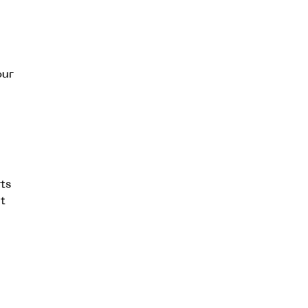
our
ts
t