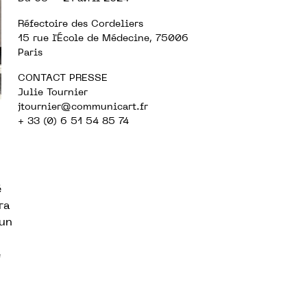
Réfectoire des Cordeliers
15 rue l'École de Médecine, 75006
Paris
CONTACT PRESSE
Julie Tournier
jtournier
@communicart.fr
+ 33 (0) 6 51 54 85 74
é
ra
 un
e