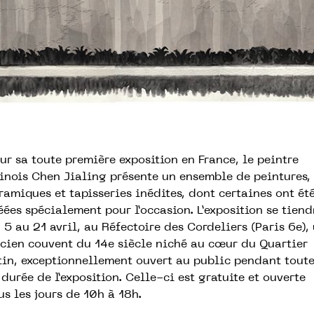
ur sa toute première exposition en France, le peintre
inois Chen Jialing présente un ensemble de peintures,
ramiques et tapis­series inédites, dont certaines ont ét
éées spécialement pour l’occasion. L’exposition se tiend
 5 au 21 avril, au Réfectoire des Cordeliers (Paris 6e),
cien couvent du 14e siècle niché au cœur du Quartier
tin, exceptionnellement ouvert au public pen­dant tout
 durée de l’exposition. Celle-ci est gratuite et ouverte
us les jours de 10h à 18h.