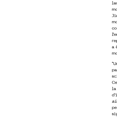
la
mo
Ji
mo
co
l’
re
a 
mo
"U
pa
sc
Ce
la
d’
ai
pe
si