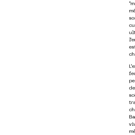
"m
mé
so
cu
ul
l’
es
ch
L’
fe
pe
de
sc
tr
ch
Ba
vi
mê