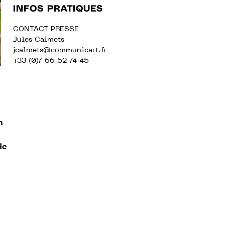
INFOS PRATIQUES
CONTACT PRESSE
Jules Calmets
jcalmets
@communicart.fr
+33 (0)7 66 52 74 45
n
n
de