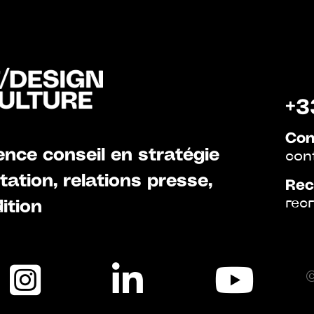
+3
Con
nce conseil en stratégie
con
ation, relations presse,
Rec
rec
ition
©