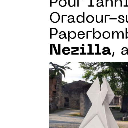
Pour l’ann
Oradour-s
Paperbomb
Nezilla
, 