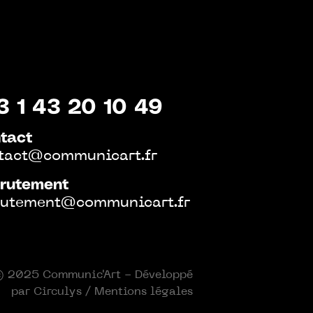
3 1 43 20 10 49
tact
tact@communicart.fr
rutement
rutement@communicart.fr
 2025 Communic'Art - Développé
par
Circulys
/
Mentions légales