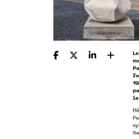
Le
ma
Pa
l’
19
pa
la
Ré
Pa
sy
Sa