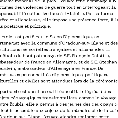
blème mondial de la paix, l’œuvre rend hommage aux
ctimes des violences de guerre tout en interrogeant la
sponsabilité collective face à l’Histoire. Par sa forme
gère et silencieuse, elle impose une présence forte, à l
is poétique et politique.
 projet est porté par le Salon Diplomatique, en
rtenariat avec la commune d’Oradour-sur-Glane et des
stitutions mémorielles françaises et allemandes. Il
néficie du haut patronage de S.E. François Delattre,
bassadeur de France en Allemagne, et de S.E. Stephan
einlein, ambassadeur d’Allemagne en France. De
mbreuses personnalités diplomatiques, politiques,
lturelles et civiles sont attendues lors de la cérémonie
perbomb est aussi un outil éducatif. Intégrée à des
ojets pédagogiques transfrontaliers, comme le Voyage
ntre l’oubli, elle a permis à des jeunes des deux pays d
fléchir ensemble aux enjeux de la mémoire et de la paix
Oradour-sur-Glane, l’œuvre viendra renforcer cette