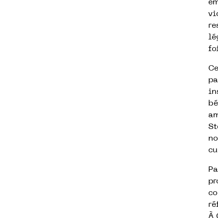
em
vi
re
lé
fo
Ce
pa
in
bé
am
St
no
cu
Pa
pr
co
ré
À 