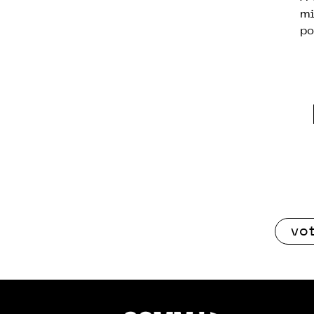
mi
po