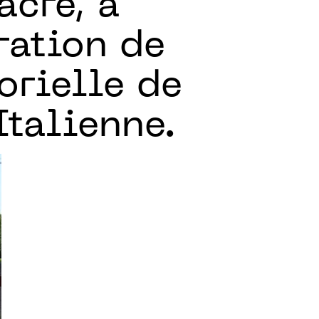
acre, à
ration de
rielle de
Italienne.