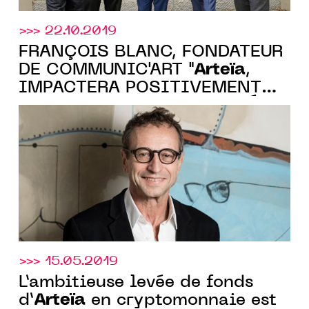
>>> 22.10.2019
FRANÇOIS BLANC, FONDATEUR
Arteïa
DE COMMUNIC'ART "
,
IMPACTERA POSITIVEMENT
LES PRATIQUES DU MARCHÉ DE
L’ART"
>>> 15.05.2019
L’ambitieuse levée de fonds
Arteïa
d’
en cryptomonnaie est