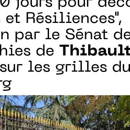
0 jours pour déc
 et Résiliences",
on par le Sénat d
hies de
Thibaul
sur les grilles d
rg