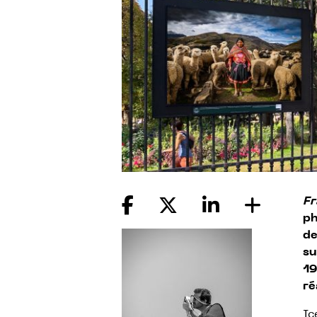
Fr
ph
de
su
19
ré
Ic