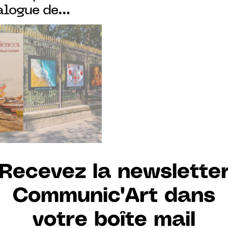
alogue de
hotos de
osées sur les
in du
Recevez la newslette
Communic'Art dans
votre boîte mail