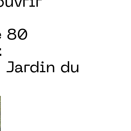
ouvrir
e 80
t
u Jardin du