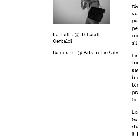
ri
vo
pa
pe
Portrait : © Thibault
ré
Gerbaldi
s’
Bannière : © Arts in the City
Fa
lu
sa
bo
té
pr
éc
Lo
Ge
d’
à 