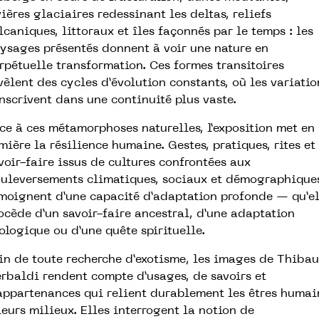
vières glaciaires redessinant les deltas, reliefs
lcaniques, littoraux et îles façonnés par le temps : les
ysages présentés donnent à voir une nature en
rpétuelle transformation. Ces formes transitoires
vèlent des cycles d’évolution constants, où les variatio
inscrivent dans une continuité plus vaste.
ce à ces métamorphoses naturelles, l’exposition met en
mière la résilience humaine. Gestes, pratiques, rites et
voir-faire issus de cultures confrontées aux
uleversements climatiques, sociaux et démographique
moignent d’une capacité d’adaptation profonde — qu’el
ocède d’un savoir-faire ancestral, d’une adaptation
ologique ou d’une quête spirituelle.
in de toute recherche d’exotisme, les images de Thibau
rbaldi rendent compte d’usages, de savoirs et
appartenances qui relient durablement les êtres humai
leurs milieux. Elles interrogent la notion de