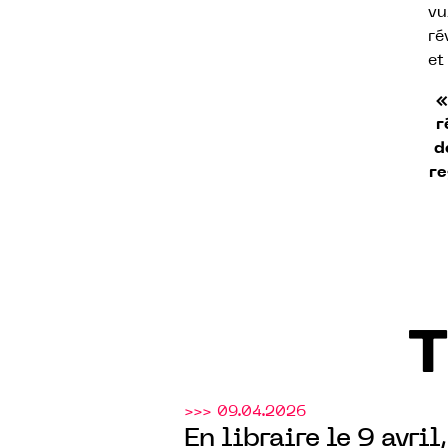
vu
ré
et
«
r
d
re
T
>>> 09.04.2026
En libraire le 9 avril