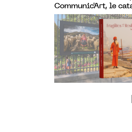
Communic'Art, le cat
l’exposition des 80 p
Thibault Gerbaldi
exp
grilles du Sénat, jard
Luxembourg