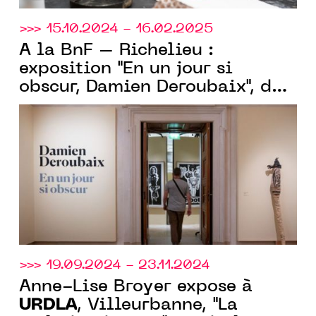
>>> 15.10.2024 - 16.02.2025
À la BnF – Richelieu :
exposition "En un jour si
obscur, Damien Deroubaix", des
URDLA
gravures créées à
et
dans d’autres ateliers
prestigieux
>>> 19.09.2024 - 23.11.2024
Anne-Lise Broyer expose à
URDLA
, Villeurbanne, "La