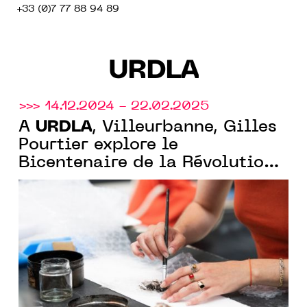
+33 (0)7 77 88 94 89
URDLA
>>> 14.12.2024 - 22.02.2025
URDLA
À
, Villeurbanne, Gilles
Pourtier explore le
Bicentenaire de la Révolution
française, tandis que Lys
Galatea réinvente la gravure
avec des matériaux détournés.