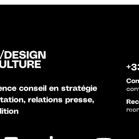
+3
Con
nce conseil en stratégie
con
ation, relations presse,
Rec
rec
ition