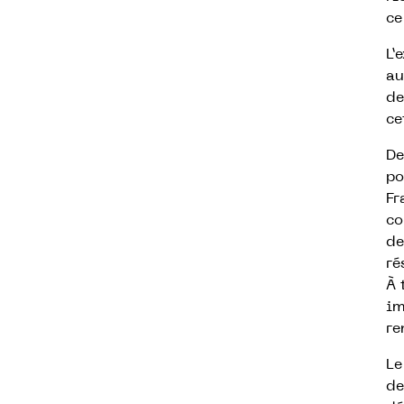
ce
L’
au
de
ce
De
po
Fr
co
de
re
À
im
re
Le
de