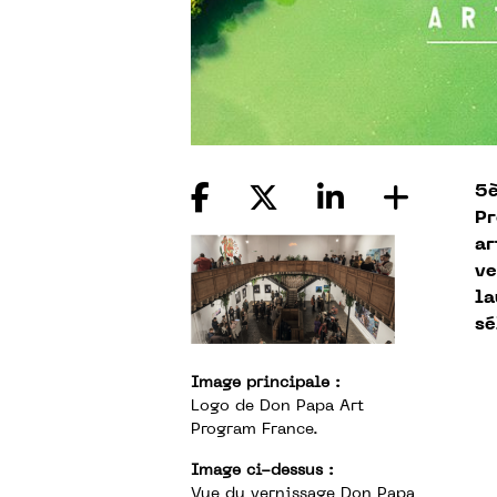
5è
Pr
ar
ve
la
se
Image principale :
Logo de Don Papa Art
Program France.
Image ci-dessus :
Vue du vernissage Don Papa