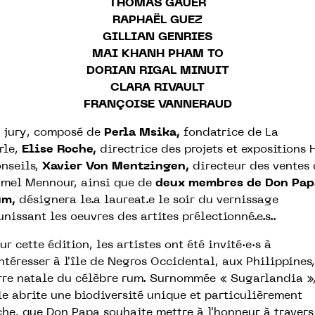
THOMAS GAUER
RAPHAËL GUEZ
GILLIAN GENRIES
MAI KHANH PHAM TO
DORIAN RIGAL MINUIT
CLARA RIVAULT
FRANÇOISE VANNERAUD
 jury, composé de
Perla Msika
,
fondatrice de La
rle,
Elise Roche
,
directrice des projets et expositions
nseils,
Xavier Von Mentzingen
,
directeur des ventes 
mel Mennour, ainsi que de
deux membres de Don Pap
um
,
désignera le.a laureat.e le soir du vernissage
unissant les oeuvres des artites prélectionné.e.s.
.
ur cette édition, les artistes ont été invité·e·s à
intéresser à l'île de Negros Occidental, aux Philippines,
rre natale du célèbre rum. Surnommée « Sugarlandia »
le abrite une biodiversité unique et particulièrement
che, que Don Papa souhaite mettre à l'honneur à travers