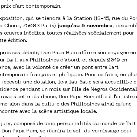
 prix d'art contemporain.
exposition, qui se tiendra à la Station (13-15, rue du Po
x Choux, 75003 Paris)
jusqu’au 5 novembre
,
rassemb
s œuvres inédites, toutes réalisées spécialement pour
tte édition.
puis ses débuts, Don Papa Rum affirme
son engagemen
ur l'art, aux Philippines d'abord, et depuis 2019 en
ance, avec la volonté de créer un pont entre l'art
ntemporain français et philippin. Pour ce faire, en plu
 recevoir une dotation, le·a lauréat·e sera accueilli·e 
́sidence pendant un mois sur l'île de Negros Occidental
 travers cette résidence, Don Papa Rum offre à l’artiste 
mersion dans la culture des Philippines ainsi qu’une
ncontre avec la scène artistique locale.
 jury, composé de cinq personnalités du monde de l'art
 Don Papa Rum, se réunira le soir du vernissage pour