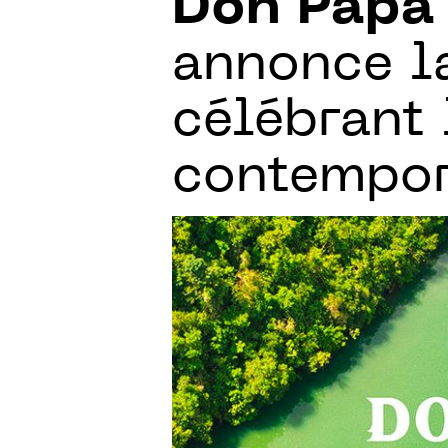
Don Papa
annonce la
célébrant 
contempor