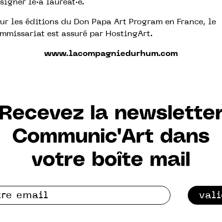
́signer le·a lauréat·e.
ur les éditions du Don Papa Art Program en France, le
mmissariat est assuré par HostingArt.
www.lacompagniedurhum.com
Recevez la newslette
Communic'Art dans
votre boîte mail
val