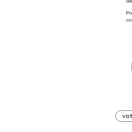
de
Po
co