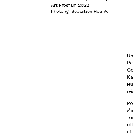
Art Program 2022
Photo © Sébastien Hoa Vo
Un
Pe
Co
Ka
R
ré
Po
s'
te
el
ri