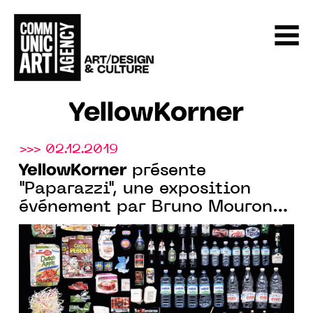
YellowKorner
>>> 02.12.2019
YellowKorner
présente
"Paparazzi", une exposition
événement par Bruno Mouron
et Pascal Rostain, dès le 13
février 2020 !