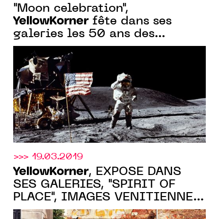
"Moon celebration",
YellowKorner
fête dans ses
galeries les 50 ans des
premiers pas de l'homme sur la
lune
>>> 19.03.2019
YellowKorner
, EXPOSE DANS
SES GALERIES, "SPIRIT OF
PLACE", IMAGES VENITIENNES
DE SON ARTISTE PHARE,