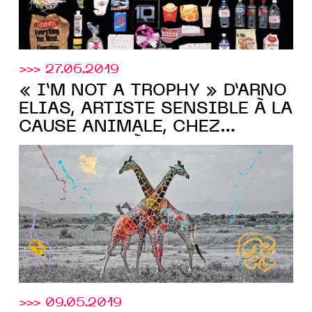
>>> 27.06.2019
« I’M NOT A TROPHY » D’ARNO
ELIAS, ARTISTE SENSIBLE À LA
CAUSE ANIMALE, CHEZ
YellowKorner
À PARTIR DU 29
AOÛT 2019
>>> 09.05.2019