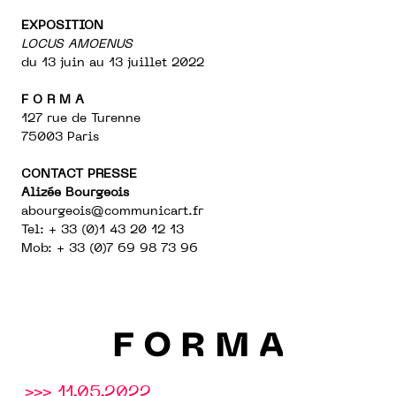
EXPOSITION
LOCUS AMOENUS
du 13 juin au 13 juillet 2022
F O R M A
127 rue de Turenne
75003 Paris
CONTACT PRESSE
Alizée Bourgeois
abourgeois@communicart.fr
Tel: + 33 (0)1 43 20 12 13
Mob: + 33 (0)7 69 98 73 96
F O R M A
>>> 11.05.2022