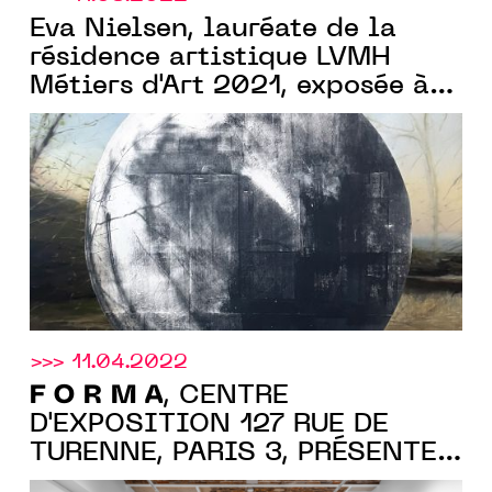
Eva Nielsen, lauréate de la
résidence artistique LVMH
F
Métiers d'Art 2021, exposée à
O R M A
, du 12 au 26 mai 2022
>>> 11.04.2022
F O R M A
, CENTRE
D'EXPOSITION 127 RUE DE
TURENNE, PARIS 3, PRÉSENTE
SON EXPOSITION INAUGURALE