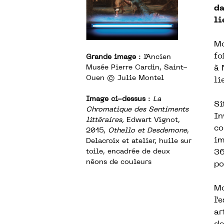
da
li
Mo
fo
Grande image
: l'Ancien
Musée Pierre Cardin, Saint-
à
Ouen
© Julie Montel
li
Image ci-dessus
:
La
Si
Chromatique des Sentiments
In
littéraires,
Edwart Vignot,
co
2015,
Othello et Desdemone
,
im
Delacroix et atelier, huile sur
toile, encadrée de deux
36
néons de couleurs
po
Mo
l’
ar