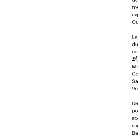
de
tr
ex
Ou
La
du
co
l’
Ma
Co
Sa
Ve
De
po
sc
se
Ba