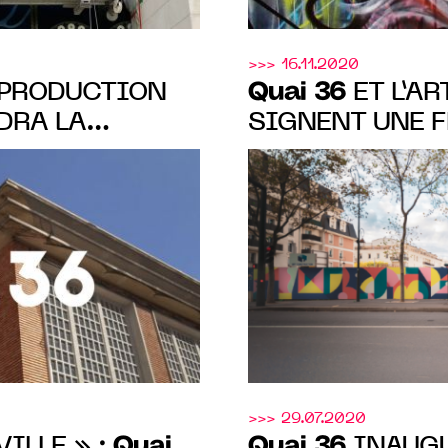
>>> 16.11.2020
Quai 36
PRODUCTION
ET L’AR
DRA LA
SIGNENT UNE 
O A
HYPNOTIQUE P
INTEMPS 2021
IMMOBILIER
>>> 29.07.2020
Quai
Quai 36
ILLE » :
INAUGU