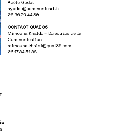
Adèle Godet
agodet@communicart.fr
06.30.79.44.80
CONTACT QUAI 36
Mimouna Khaldi - Directrice de la
Communication
mimouna.khaldi@quai36.com
06.17.34.51.38
r
ic
36