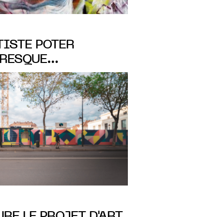
TISTE POTER
FRESQUE
OUR PITCH
RE LE PROJET D'ART