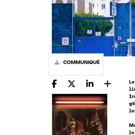
COMMUNIQUÉ
Le
li
In
ge
le
Mo
le