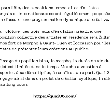
 parallèle, des expositions temporaires d’artistes
ançais et internationaux seront régulièrement proposé
in d’assurer une programmation dynamique et créative.
ur clôturer ces trois mois d’émulation créative, une
position collective des artistes en résidence sera l’ult
mps fort de Morpho à Saint-Ouen et l’occasion pour le
tistes de présenter leurs créations au public.
 l’image du papillon bleu, le morpho, la durée de vie du
ojet est limitée dans le temps. Morpho a vocation à
exporter, à se démultiplier, à renaître autre part. Quai 
engage ainsi dans un projet de création cyclique, in sit
 au long cours.
https://quai36.com/