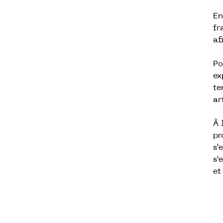
En
fr
af
Po
ex
te
ar
À
pr
s’
s’
et