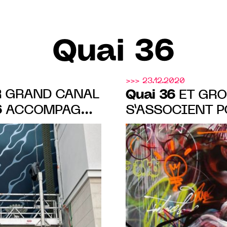
Quai 36
>>> 23.12.2020
R GRAND CANAL
Quai 36
ET GRO
6
ACCOMPAGNE
S’ASSOCIENT P
R AVEC LE DUO
INTERVENTION
TCH & KORALIE
INÉDITE AU CO
LATIN À PARIS 
2021