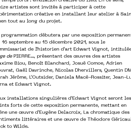
 temps forts : émulation créative du lieu. En ce sens,
eize artistes sont invités à participer à cette
périmentation créative en installant leur atelier à Sai
en tout au long du projet.
 programmation débutera par une exposition permanen
 16 septembre au 15 décembre 2021, sous le
mmissariat de l’historien d’art Edwart Vignot, intitulé
Âge de
PIERRE..., présentant des œuvres des artistes
xime Biou, Benoît Blanchard, Josué Comoe, Adrien
uvrat, Gaël Davrinche, Nicolas Dhervillers, Quentin D
rah Jérôme, L’Outsider, Daniela Macé-Rossiter, Jean-L
rna et Edwart Vignot.
ux insta
llations singulières d’Edwart Vignot seront le
ints forts de cette exposition permanente, mettant en
ène une œuvre d’Eugène Delacroix, La chromatique des
ntiments littéraires et une œuvre de Théodore Géricau
ck to Wilde.