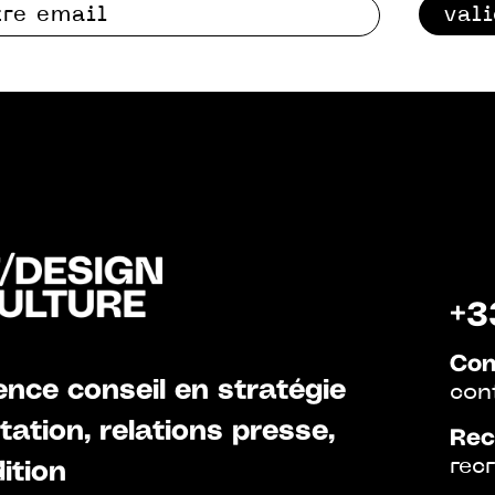
val
+3
Con
nce conseil en stratégie
con
ation, relations presse,
Rec
rec
ition