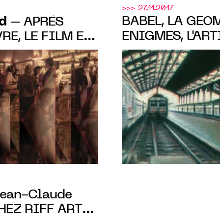
>>> 27.11.2017
d
BABEL, LA GEO
– APRÈS
ENIGMES, L'AR
VRE, LE FILM ET
MEYNARD À LA 
Jean-Claude
EZ RIFF ART