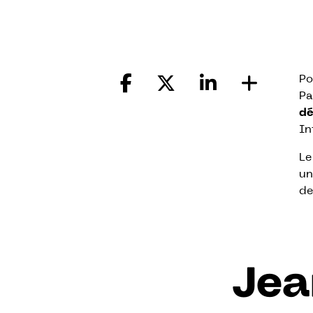
Po
Pa
dé
In
Le
u
de
Jea