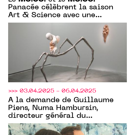
Panacée célèbrent la saison
Art & Science avec une
programmation culturelle où
l’art se fait laboratoire d’idées
et d’émotions.
>>> 03.04.2025 - 06.04.2025
À la demande de Guillaume
Piens, Numa Hambursin,
directeur général du
MO.CO.
Montpellier
Contemporain, présente