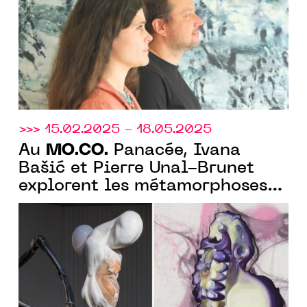
"Immortelle", lors de Art Paris
2025.
>>> 15.02.2025 - 18.05.2025
MO.CO.
Au
Panacée, Ivana
Bašić et Pierre Unal-Brunet
explorent les métamorphoses
et les mutations