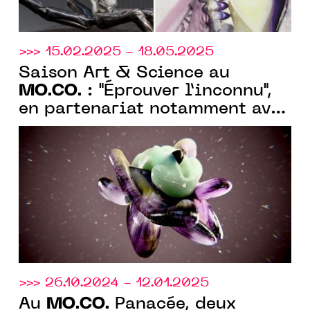
>>> 15.02.2025 - 18.05.2025
Saison Art & Science au
MO.CO.
: "Éprouver l’inconnu",
en partenariat notamment avec
l’Université de Montpellier et
le CNRS
>>> 26.10.2024 - 12.01.2025
MO.CO.
Au
Panacée, deux