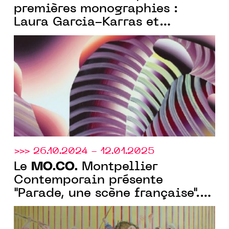
premières monographies :
Laura Garcia-Karras et
Aurélien Potier.
>>> 26.10.2024 - 12.01.2025
MO.CO.
Le
Montpellier
Contemporain présente
"Parade, une scène française".
Collection Laurent Dumas,
curatée par Eric de Chassey