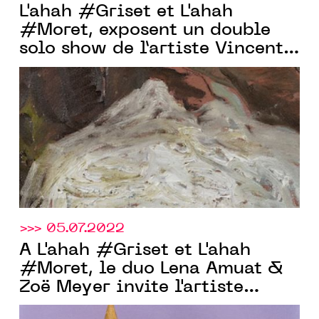
L'ahah #Griset et L'ahah
#Moret, exposent un double
solo show de l’artiste Vincent
Hawkins, du 21.01 au
25.03.2023
>>> 05.07.2022
À L'ahah #Griset et L'ahah
#Moret, le duo Lena Amuat &
Zoë Meyer invite l'artiste
Simone Holliger à exposer du