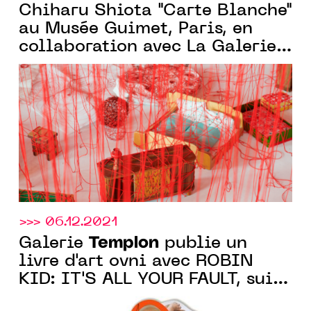
Chiharu Shiota "Carte Blanche"
au Musée Guimet, Paris, en
collaboration avec La Galerie
Templon
, du 16.03 au 06.06.22
>>> 06.12.2021
Templon
Galerie
publie un
livre d'art ovni avec ROBIN
KID: IT'S ALL YOUR FAULT, suite
à l'exposition éponyme de