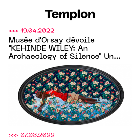
Templon
>>> 19.04.2022
Musée d'Orsay dévoile
"KEHINDE WILEY: An
Archaeology of Silence" Un
événement collatéral de la
59ème Exposition d’Art
Internationale – La Biennale
di Venezia
>>> 07.03.2022