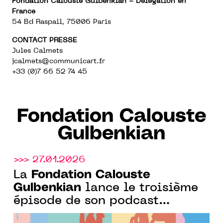
Fondation Calouste Gulbenkian - Délégation en
France
54 Bd Raspail, 75006 Paris
CONTACT PRESSE
Jules Calmets
jcalmets
@communicart.fr
+33 (0)7 66 52 74 45
Fondation Calouste
Gulbenkian
>>> 27.01.2026
Fondation Calouste
La
Gulbenkian
lance le troisième
épisode de son podcast
consacré aux artistes