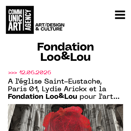
Fondation
Loo&Lou
>>> 12.06.2026
À l’église Saint-Eustache,
Paris 01, Lydie Arickx et la
Fondation Loo&Lou
pour l’art
contemporain présentent un
corail monumental exposé
dans la nef à 7 mètres de haut