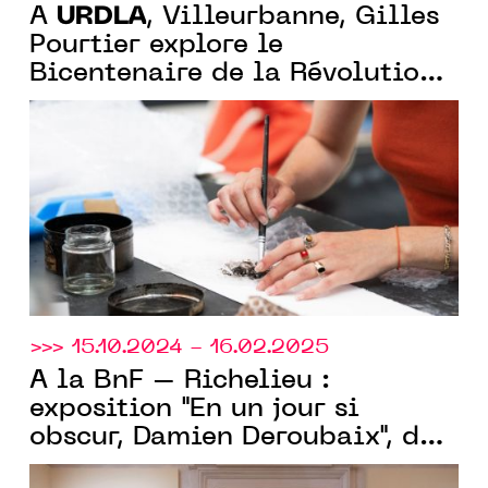
URDLA
À
, Villeurbanne, Gilles
Pourtier explore le
Bicentenaire de la Révolution
française, tandis que Lys
Galatea réinvente la gravure
avec des matériaux détournés.
>>> 15.10.2024 - 16.02.2025
À la BnF – Richelieu :
exposition "En un jour si
obscur, Damien Deroubaix", des
URDLA
gravures créées à
et