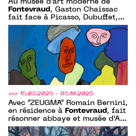
Au musée d’art moderne de
Fontevraud
, Gaston Chaissac
fait face à Picasso, Dubuffet,
Freundlich.
>>> 15.03.2025 - 05.10.2025
Avec "ZEUGMA" Romain Bernini,
Fontevraud
en résidence à
, fait
résonner abbaye et musée d’Art
moderne par plusieurs
propositions inattendues et