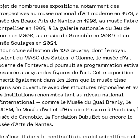
objet de nombreuses expositions, notamment des
trospectives au musée national d’Art moderne en 1973, 
sée des Beaux-Arts de Nantes en 1998, au musée Fabre
ntpellier en 1999, à la galerie nationale du Jeu de
ume en 2000, au musée de Grenoble en 2009 et au
sée Soulages en 2021.
tour d’une sélection de 120 œuvres, dont le noyau
ovient du MASC des Sables-d’Olonne, le musée d’Art
derne de Fontevraud poursuit sa programmation estiv
nsacrée aux grandes figures de l’art. Cette exposition
inscrit également dans les liens que le musée tisse
puis son ouverture avec des structures régionales et a
s institutions renommées tant au niveau national
’international – comme le Musée du Quai Branly, le
CEM, le Musée d’Art et d’Histoire Pissarro à Pontoise, 
sée de Grenoble, la Fondation Dubuffet ou encore le
sée d’Arts de Nantes.
le s’inscrit dans la continuité du projet scientifique et