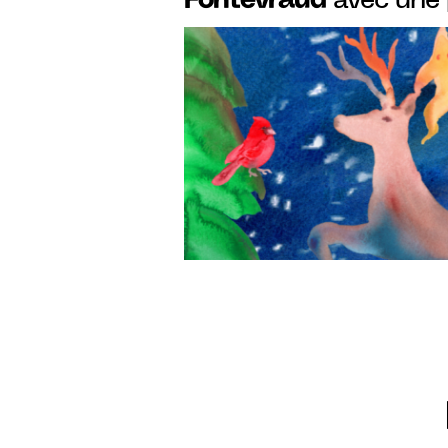
Fontevraud
avec une
pour tous les publics 
parcours d’art, crèche
famille…