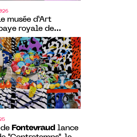
2026
le musée d’Art
baye royale de
gurent "Chambre
nche. La photographie
re"
025
Fontevraud
 de
lance