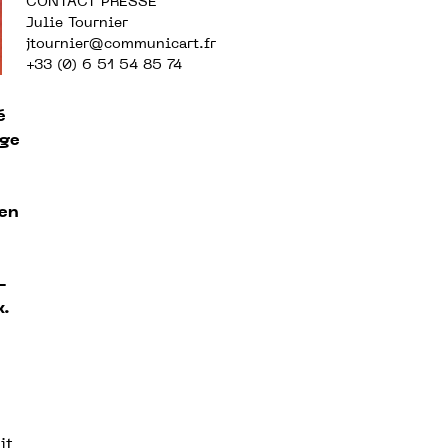
CONTACT PRESSE
Julie Tournier
jtournier@communicart.fr
+33 (0) 6 51 54 85 74
é
age
 en
-
x.
it