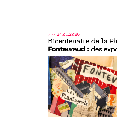
>>> 24.06.2026
Bicentenaire de la P
Fontevraud
: des exp
journées famille, en 
F
parcours nocturnes,
cet été sous le thème
photographie et de l