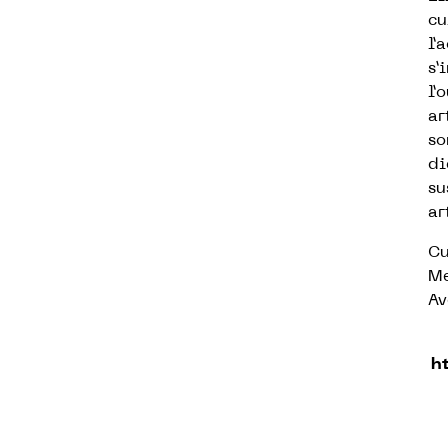
cu
l’
s’
l’
ar
so
di
su
ar
Cu
Me
Av
h