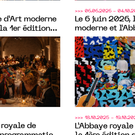
>>> 06.06.2026 - 04.10.
ée d’Art moderne
Le 6 juin 2026, 
moderne et l’Ab
la 1er édition
Fontevraud
evraud
inau
!"
noire, toile bla
face à la peintu
>>> 18.10.2025 - 19.10.2
 royale de
L’Abbaye royale