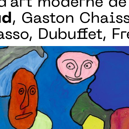
d’art moderne de
ud
, Gaston Chaiss
asso, Dubuffet, F