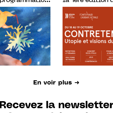
 programmation
la 1ère édition 
: concerts,
rencontres qui p
, journée
présent.
En voir plus ➜
Recevez la newslette