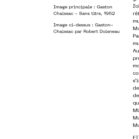
l’
Image principale :
Gaston
ré
Chaissac - Sans titre, 1962
mu
Image ci-dessus :
Gaston-
Mo
Chaissac par Robert Doisneau
Pa
mu
Au
pr
mo
co
s’
de
de
qu
MU
Mu
Mu
El