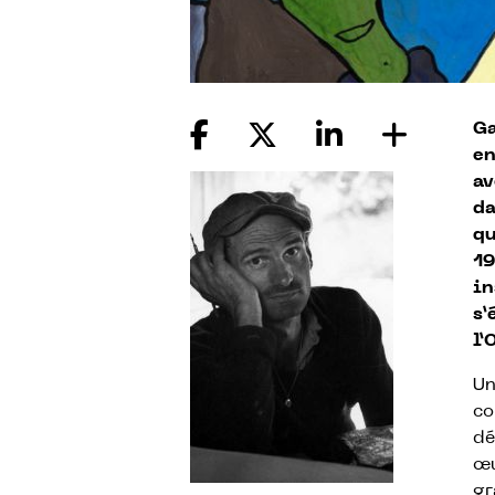
Ga
en
av
da
qu
19
in
s’
l’
Un
co
dé
œu
gr