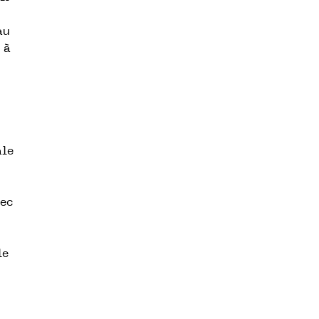
au
 à
ale
vec
le