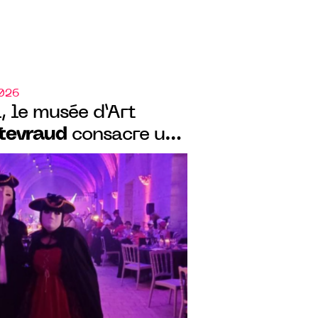
2026
, le musée d’Art
tevraud
consacre une
arnaval de Paris au
c