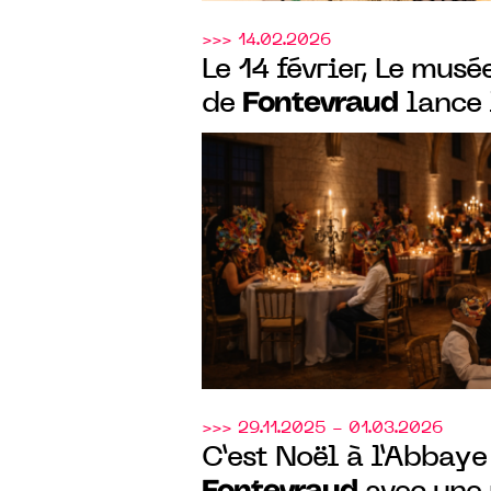
>>> 14.02.2026
Le 14 février, Le mus
Fontevraud
de
lance 
Font
du "Carnaval de
>>> 29.11.2025 - 01.03.2026
C’est Noël à l’Abbaye