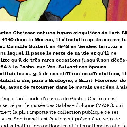
ston Chaissac est une figure singulière de l’art. N
 1910 dans le Morvan, il s’installe après son mari
ec Camille Guibert en 1942 en Vendée, territoire
ns lequel il passe le reste de sa vie et qu’il ne
itte qu’à de très rares occasions jusqu’à son décès
64 à La Roche-sur-Yon. Suivant son épouse
stitutrice au gré de ses différentes affectations, il
établit à Vix, puis à Boulogne, à Saint-Florence-de
Oie, avant de retourner dans le marais vendéen à Vi
 important fonds d’œuvres de Gaston Chaissac est
nservé par le musée des Sables-d’Olonne (MASC), qui
tient la plus importante collection publique de ses
vres. Son travail est également présenté au sein de
andes institutions nationales et internationales et a fa