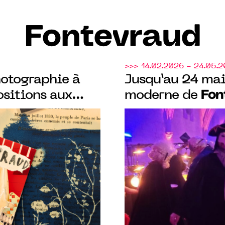
Fontevraud
>>> 14.02.2026 - 24.05.
hotographie à
Jusqu’au 24 mai
Fon
ositions aux
moderne de
passant par les
exposition au C
ontevraud
temps de Balza
vit
 de la
’image