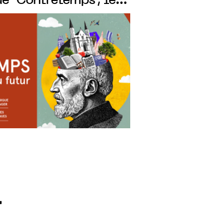
de "Contretemps", les
arlent d’Histoire au
r