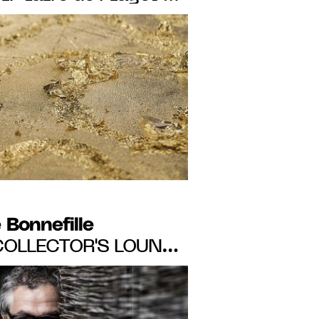
!
 Bonnefille
COLLECTOR'S LOUNGE
" À NEW YORK DU 8
RE