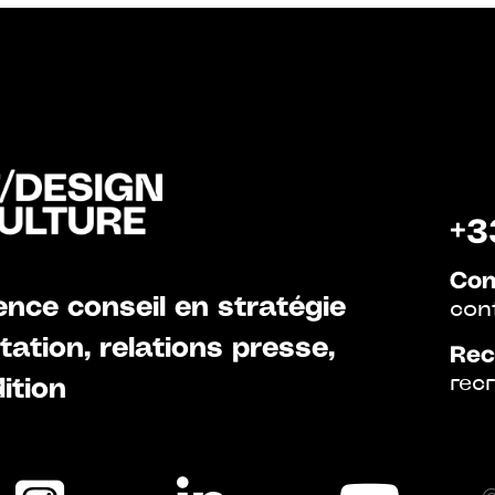
+3
Con
nce conseil en stratégie
con
ation, relations presse,
Rec
rec
ition