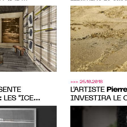
U 22 SEPT.
salon Art Dubai 
>>> 26.10.2018
Pierre
L'ARTISTE
 LES "ICE
INVESTIRA LE 
DE "THE SALON
AU 12 NOVEMB