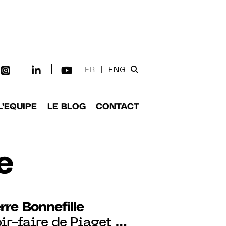
FR
|
ENG
L'EQUIPE
LE BLOG
CONTACT
e
rre Bonnefille
ir-faire de Piaget au