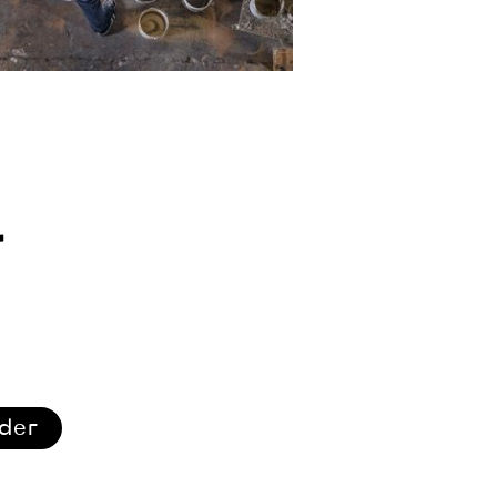
r
ider