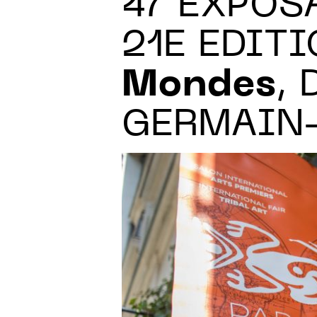
47 EXPOS
21E EDIT
Mondes
, 
GERMAIN