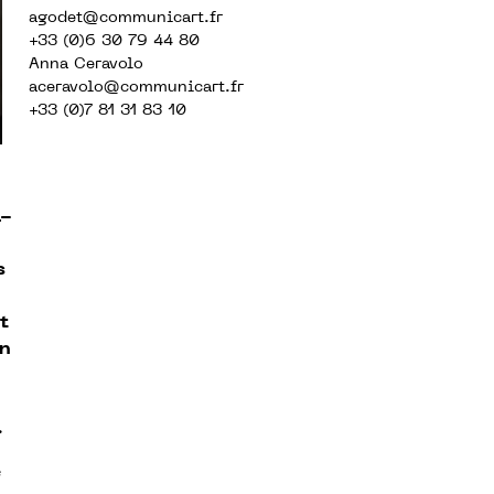
agodet@communicart.fr
+33 (0)6 30 79 44 80
Anna Ceravolo
aceravolo@communicart.fr
+33 (0)7 81 31 83 10
a-
s
t
en
.
e