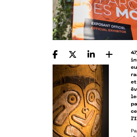
47
in
eu
ra
et
év
le
pa
ce
l’
Pa