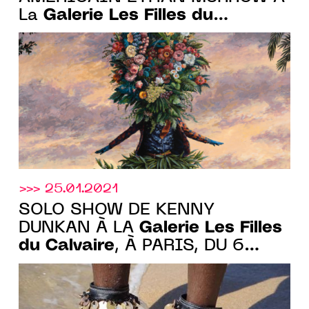
Galerie Les Filles du
La
Calvaire
, DU 4 SEPT. AU 23 OCT.
2021
>>> 25.01.2021
SOLO SHOW DE KENNY
Galerie Les Filles
DUNKAN À LA
du Calvaire
, À PARIS, DU 6
MARS AU 22 MAI 2021