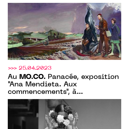
du peintre Neo rauch du 8.07
au 15.10.2023
>>> 25.04.2023
MO.CO.
Au
Panacée, exposition
"Ana Mendieta. Aux
commencements", à
Montpellier du 3.06 au
10.09.2023