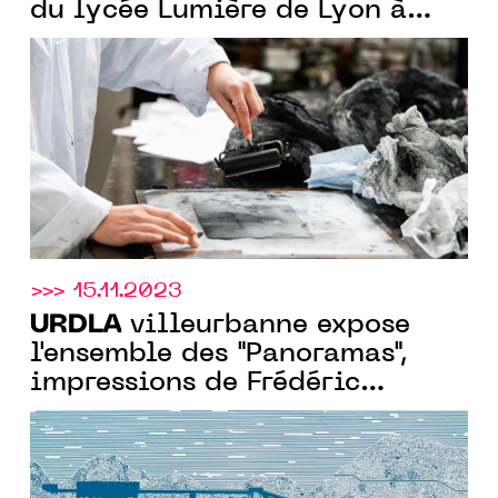
du lycée Lumière de Lyon à
URDLA
sous la direction de
Jérémy Liron jusqu'au 2 février
2024
>>> 15.11.2023
URDLA
villeurbanne expose
l'ensemble des "Panoramas",
impressions de Frédéric
Cordier du 18.11 Au 25.11.2023