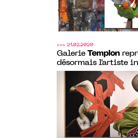
>>> 21.02.2020
Templon
Galerie
repr
désormais l'artiste i
KID