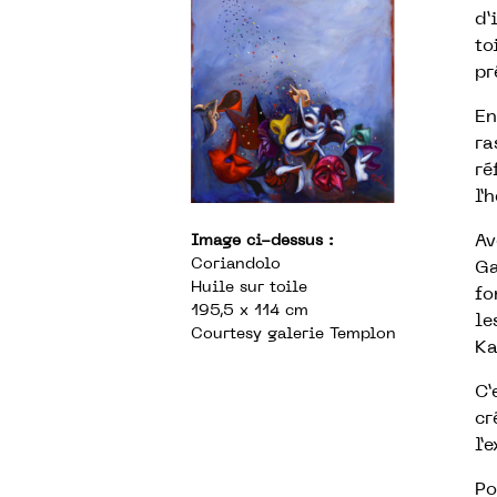
d’
to
pr
En
ra
ré
l’
Av
Image ci-dessus :
Coriandolo
Ga
Huile sur toile
fo
195,5 x 114 cm
le
Courtesy galerie Templon
Ka
C’
cr
l’
Po