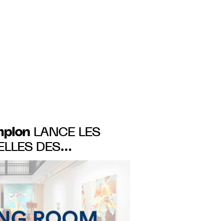
mplon
LANCE LES
ELLES DES
IM DINE, BILLIE
ORBERT BISKY