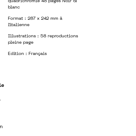
quadrichromie 48 pages Noir &
blanc
Format : 287 x 242 mm à
l'italienne
Illustrations : 58 reproductions
pleine page
Edition : Français
le
5
un