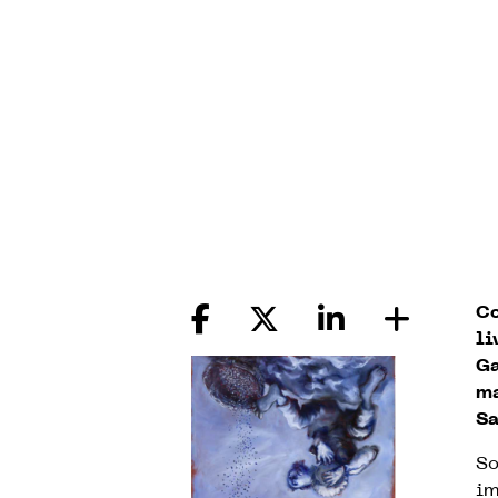
Co
li
Ga
ma
Sa
So
im