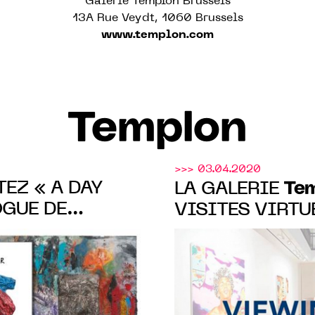
Galerie Templon Brussels
13A Rue Veydt, 1060 Brussels
www.templon.com
Templon
>>> 03.04.2020
TEZ « A DAY
Te
LA GALERIE
OGUE DE
VISITES VIRTU
NE À LA galerie
EXPOSITIONS J
ZANGEWA ET N