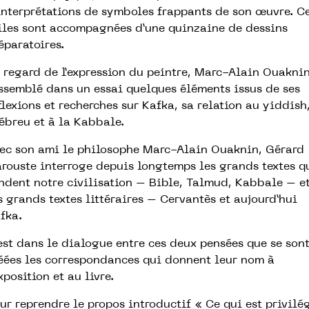
interprétations de symboles frappants de son œuvre. C
iles sont accompagnées d’une quinzaine de dessins
éparatoires.
 regard de l’expression du peintre, Marc-Alain Ouakni
ssemblé dans un essai quelques éléments issus de ses
flexions et recherches sur Kafka, sa relation au yiddish
hébreu et à la Kabbale.
ec son ami le philosophe Marc-Alain Ouaknin, Gérard
rouste interroge depuis longtemps les grands textes q
ndent notre civilisation – Bible, Talmud, Kabbale – e
s grands textes littéraires – Cervantès et aujourd’hui
fka.
est dans le dialogue entre ces deux pensées que se son
éées les correspondances qui donnent leur nom à
exposition et au livre.
ur reprendre le propos introductif « Ce qui est privilé