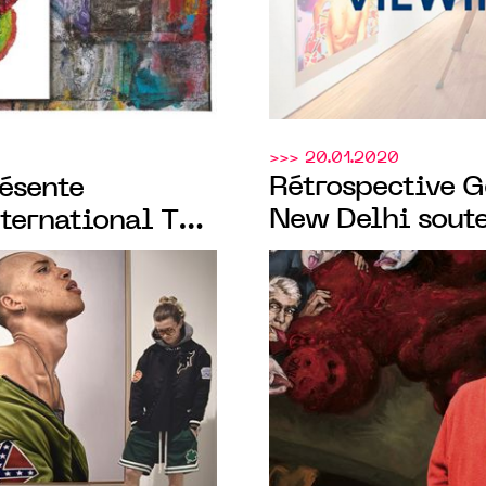
>>> 20.01.2020
Rétrospective G
ésente
New Delhi soute
nternational THE
Templon