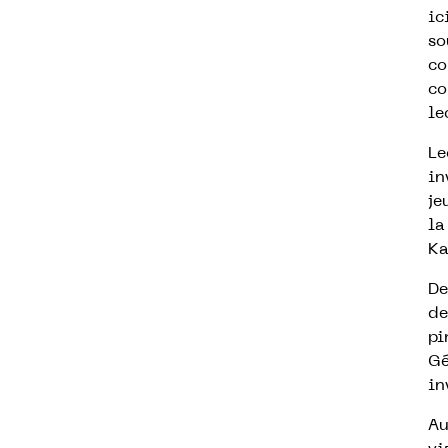
ic
so
co
co
le
Le
in
je
la
Ka
De
de
pi
Gé
in
Au