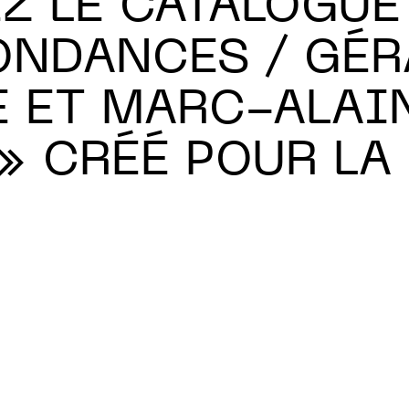
EZ LE CATALOGUE
NDANCES / GÉR
 ET MARC-ALAI
» CRÉÉ POUR LA