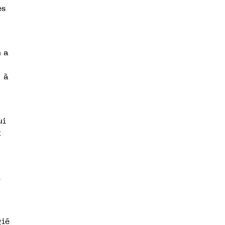
es
n a
, à
ui
t
t
gié